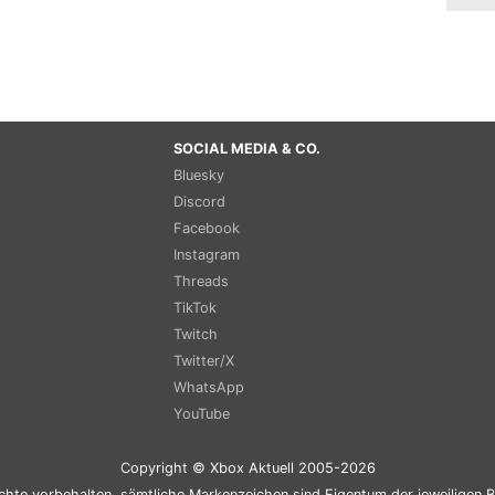
SOCIAL MEDIA & CO.
Bluesky
Discord
Facebook
Instagram
Threads
TikTok
Twitch
Twitter/X
WhatsApp
YouTube
Copyright © Xbox Aktuell 2005-2026
chte vorbehalten, sämtliche Markenzeichen sind Eigentum der jeweiligen B