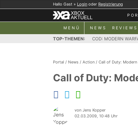
Hallo Gast »
Login
oder
Registrierung
PO
MENÜ
NEWS
REVIEWS
TOP-THEMEN:
COD: MODERN WARF
Portal
/
News
/
Action
/
Call of Duty: Modern
Call of Duty: Mod
von Jens Kopper
02.03.2009, 10:48 Uhr