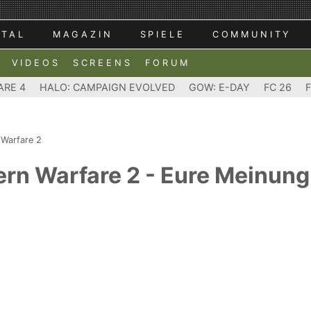
RTAL
MAGAZIN
SPIELE
COMMUNITY
VIDEOS
SCREENS
FORUM
ARE 4
HALO: CAMPAIGN EVOLVED
GOW: E-DAY
FC 26
 Warfare 2
ern Warfare 2 - Eure Meinung 