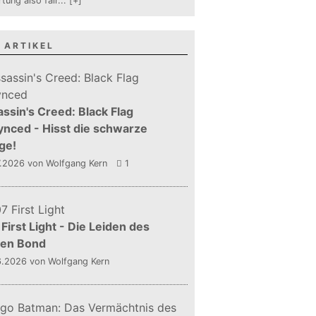
tung also fair
...
[+]
 ARTIKEL
ssin's Creed: Black Flag
nced - Hisst die schwarze
ge!
7.2026
von Wolfgang Kern
1
First Light - Die Leiden des
gen Bond
6.2026
von Wolfgang Kern