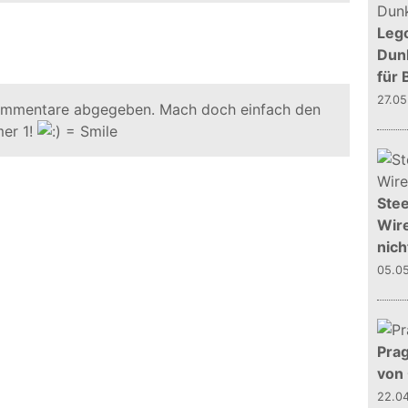
Leg
Dunk
für 
27.0
ommentare abgegeben. Mach doch einfach den
er 1!
Stee
Wire
nich
05.0
Prag
von
22.0