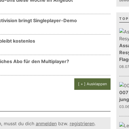
 Add-ons diese Woche im Angebot
Bewer
TOP
ctivision bringt Singleplayer-Demo
leibt kostenlos
Assa
Resy
Flag
ches Abo für den Multiplayer?
08.0
[ + ] Ausklappen
007 
jun
03.0
, musst du dich
anmelden
bzw.
registrieren
.