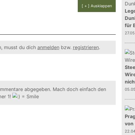
[ + ] Ausklappen
Leg
Dunk
für 
27.0
, musst du dich
anmelden
bzw.
registrieren
.
Stee
Wire
nich
ommentare abgegeben. Mach doch einfach den
05.0
er 1!
Prag
von
22.0