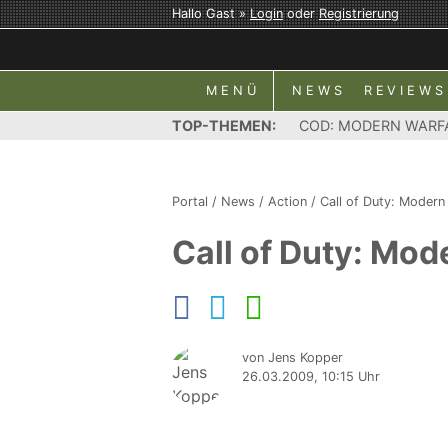
Hallo Gast »
Login
oder
Registrierung
MENÜ
NEWS
REVIEWS
TOP-THEMEN:
COD: MODERN WARF
Portal
/
News
/
Action
/
Call of Duty: Modern
Call of Duty: Mod
von Jens Kopper
26.03.2009, 10:15 Uhr