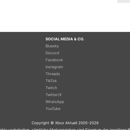
SOCIAL MEDIA & CO.
Bluesky
Discord
Facebook
Instagram
Threads
TikTok
Twitch
Twitter/X
WhatsApp
YouTube
Copyright © Xbox Aktuell 2005-2026
chte vorbehalten, sämtliche Markenzeichen sind Eigentum der jeweiligen B