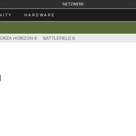
NETZWERK
NITY
HARDWARE
FORZA HORIZON 6
BATTLEFIELD 6
g