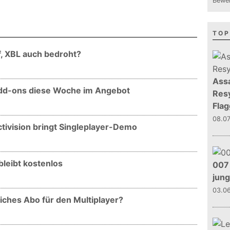
Bewer
TOP
, XBL auch bedroht?
Assa
 Add-ons diese Woche im Angebot
Resy
Flag
08.0
ctivision bringt Singleplayer-Demo
leibt kostenlos
007 
jun
03.0
ches Abo für den Multiplayer?