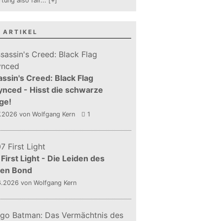
tung also fair
...
[+]
 ARTIKEL
ssin's Creed: Black Flag
nced - Hisst die schwarze
ge!
7.2026
von Wolfgang Kern
1
First Light - Die Leiden des
gen Bond
6.2026
von Wolfgang Kern