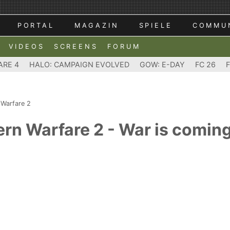
PORTAL
MAGAZIN
SPIELE
COMMU
VIDEOS
SCREENS
FORUM
ARE 4
HALO: CAMPAIGN EVOLVED
GOW: E-DAY
FC 26
 Warfare 2
ern Warfare 2 - War is comin