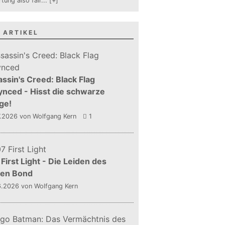
tung also fair
...
[+]
 ARTIKEL
ssin's Creed: Black Flag
nced - Hisst die schwarze
ge!
7.2026
von Wolfgang Kern
1
First Light - Die Leiden des
gen Bond
6.2026
von Wolfgang Kern