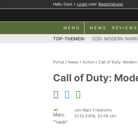
Hallo Gast »
Login
oder
Registrierung
MENÜ
NEWS
REVIEWS
TOP-THEMEN:
COD: MODERN WARF
Portal
/
News
/
Action
/
Call of Duty: Modern
Call of Duty: Mod
von Marc Friedrichs
01.10.2009, 22:08 Uhr