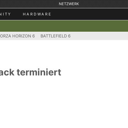
NETZWERK
NITY
HARDWARE
FORZA HORIZON 6
BATTLEFIELD 6
ack terminiert