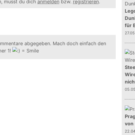
, musst du dich
anmelden
bzw.
registrieren
.
Leg
Dunk
für 
27.0
ommentare abgegeben. Mach doch einfach den
er 1!
Stee
Wire
nich
05.0
Prag
von
22.0