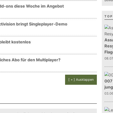
Bewer
 Add-ons diese Woche im Angebot
TOP
ctivision bringt Singleplayer-Demo
Assa
leibt kostenlos
Resy
Flag
08.0
ches Abo für den Multiplayer?
[ + ] Ausklappen
007 
jun
03.0