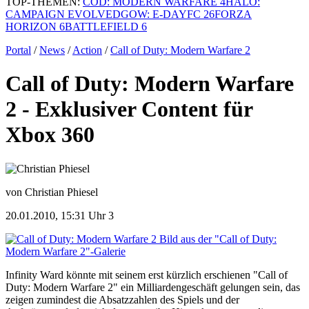
TOP-THEMEN:
COD: MODERN WARFARE 4
HALO:
CAMPAIGN EVOLVED
GOW: E-DAY
FC 26
FORZA
HORIZON 6
BATTLEFIELD 6
Portal
/
News
/
Action
/
Call of Duty: Modern Warfare 2
Call of Duty: Modern Warfare
2 - Exklusiver Content für
Xbox 360
von Christian Phiesel
20.01.2010, 15:31 Uhr
3
Bild aus der "Call of Duty:
Modern Warfare 2"-Galerie
Infinity Ward könnte mit seinem erst kürzlich erschienen "Call of
Duty: Modern Warfare 2" ein Milliardengeschäft gelungen sein, das
zeigen zumindest die Absatzzahlen des Spiels und der