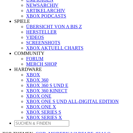
NEWSARCHIV
ARTIKELARCHIV
XBOX PODCASTS
SPIELE
ÜBERSICHT VON A BIS Z
HERSTELLER
VIDEOS
SCREENSHOTS
XBOX AKTUELL CHARTS
COMMUNITY
FORUM
MERCH SHOP
HARDWARE
XBOX
XBOX 360
XBOX 360 S UND E
XBOX 360 KINECT
XBOX ONE
XBOX ONE S UND ALL-DIGITAL EDITION
XBOX ONE X
XBOX SERIES S
XBOX SERIES X