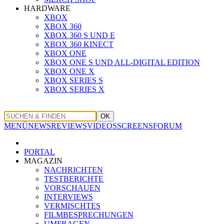
HARDWARE
XBOX
XBOX 360
XBOX 360 S UND E
XBOX 360 KINECT
XBOX ONE
XBOX ONE S UND ALL-DIGITAL EDITION
XBOX ONE X
XBOX SERIES S
XBOX SERIES X
OK
MENÜ
NEWS
REVIEWS
VIDEOS
SCREENS
FORUM
PORTAL
MAGAZIN
NACHRICHTEN
TESTBERICHTE
VORSCHAUEN
INTERVIEWS
VERMISCHTES
FILMBESPRECHUNGEN
UMFRAGEN