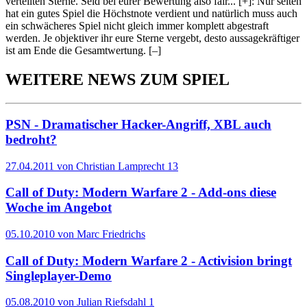
verteilten Sterne. Seid bei eurer Bewertung also fair
...
[+]
: Nur selten
hat ein gutes Spiel die Höchstnote verdient und natürlich muss auch
ein schwächeres Spiel nicht gleich immer komplett abgestraft
werden. Je objektiver ihr eure Sterne vergebt, desto aussagekräftiger
ist am Ende die Gesamtwertung.
[–]
WEITERE NEWS ZUM SPIEL
PSN - Dramatischer Hacker-Angriff, XBL auch
bedroht?
27.04.2011 von Christian Lamprecht
13
Call of Duty: Modern Warfare 2 - Add-ons diese
Woche im Angebot
05.10.2010 von Marc Friedrichs
Call of Duty: Modern Warfare 2 - Activision bringt
Singleplayer-Demo
05.08.2010 von Julian Riefsdahl
1