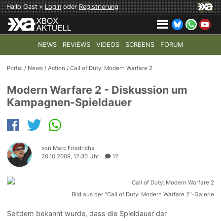
Hallo Gast »
Login
oder
Registrierung
NEWS
REVIEWS
VIDEOS
SCREENS
FORUM
TOP-THEMEN:
COD: MODERN WARFARE 4
HALO: CAMPAI
Portal
/
News
/
Action
/
Call of Duty: Modern Warfare 2
Modern Warfare 2 - Diskussion um
Kampagnen-Spieldauer
von Marc Friedrichs
20.10.2009, 12:30 Uhr
12
Bild aus der "Call of Duty: Modern Warfare 2"-Galerie
Seitdem bekannt wurde, dass die Spieldauer der