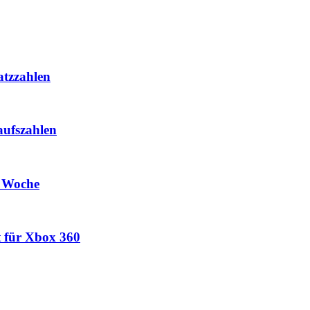
atzzahlen
aufszahlen
e Woche
t für Xbox 360