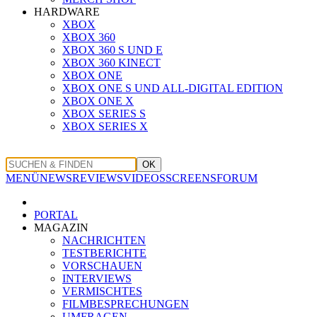
HARDWARE
XBOX
XBOX 360
XBOX 360 S UND E
XBOX 360 KINECT
XBOX ONE
XBOX ONE S UND ALL-DIGITAL EDITION
XBOX ONE X
XBOX SERIES S
XBOX SERIES X
OK
MENÜ
NEWS
REVIEWS
VIDEOS
SCREENS
FORUM
PORTAL
MAGAZIN
NACHRICHTEN
TESTBERICHTE
VORSCHAUEN
INTERVIEWS
VERMISCHTES
FILMBESPRECHUNGEN
UMFRAGEN