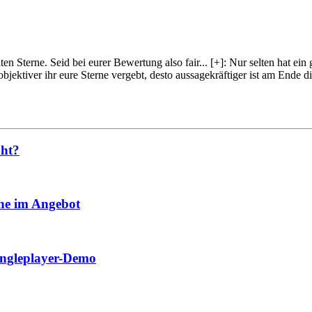
lten Sterne. Seid bei eurer Bewertung also fair
...
[+]
: Nur selten hat ein
objektiver ihr eure Sterne vergebt, desto aussagekräftiger ist am Ende
oht?
che im Angebot
Singleplayer-Demo