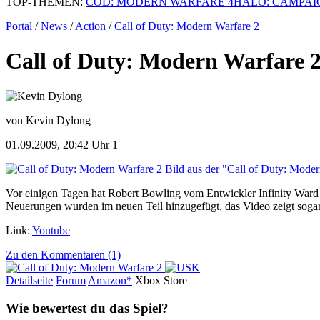
TOP-THEMEN:
COD: MODERN WARFARE 4
HALO: CAMPAI
Portal
/
News
/
Action
/
Call of Duty: Modern Warfare 2
Call of Duty: Modern Warfare 2
von Kevin Dylong
01.09.2009, 20:42 Uhr
1
Bild aus der "Call of Duty: Moder
Vor einigen Tagen hat Robert Bowling vom Entwickler Infinity Ward 
Neuerungen wurden im neuen Teil hinzugefügt, das Video zeigt sogar, 
Link:
Youtube
Zu den Kommentaren (1)
Detailseite
Forum
Am
a
z
o
n*
Xbox
Store
Wie bewertest du das Spiel?