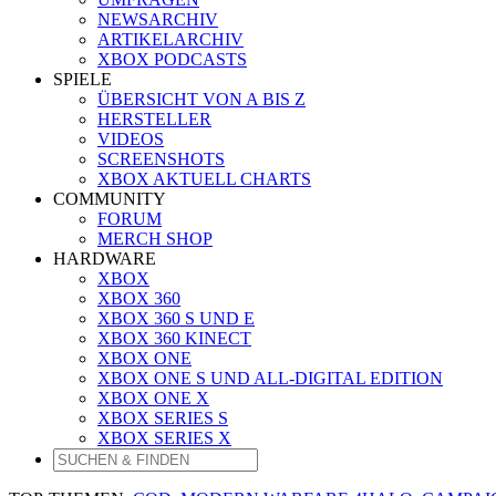
NEWSARCHIV
ARTIKELARCHIV
XBOX PODCASTS
SPIELE
ÜBERSICHT VON A BIS Z
HERSTELLER
VIDEOS
SCREENSHOTS
XBOX AKTUELL CHARTS
COMMUNITY
FORUM
MERCH SHOP
HARDWARE
XBOX
XBOX 360
XBOX 360 S UND E
XBOX 360 KINECT
XBOX ONE
XBOX ONE S UND ALL-DIGITAL EDITION
XBOX ONE X
XBOX SERIES S
XBOX SERIES X