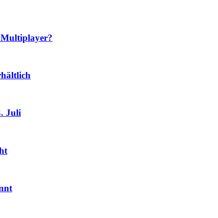
 Multiplayer?
hältlich
 Juli
ht
nnt