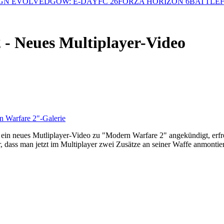
GN EVOLVED
GOW: E-DAY
FC 26
FORZA HORIZON 6
BATTLEF
 - Neues Multiplayer-Video
n Warfare 2"-Galerie
ein neues Mutliplayer-Video zu "Modern Warfare 2" angekündigt, erfreu
dass man jetzt im Multiplayer zwei Zusätze an seiner Waffe anmontiere