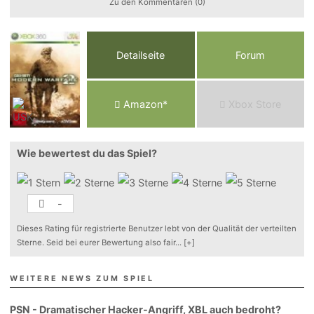
Zu den Kommentaren (0)
Detailseite
Forum
Am
a
z
o
n*
Xbox
Store
Wie bewertest du das Spiel?
-
Dieses Rating für registrierte Benutzer lebt von der Qualität der verteilten
Sterne. Seid bei eurer Bewertung also fair
...
[+]
WEITERE NEWS ZUM SPIEL
PSN - Dramatischer Hacker-Angriff, XBL auch bedroht?