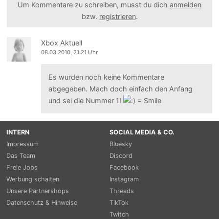
Um Kommentare zu schreiben, musst du dich
anmelden
bzw.
registrieren
.
Xbox Aktuell
08.03.2010, 21:21 Uhr
Es wurden noch keine Kommentare
abgegeben. Mach doch einfach den Anfang
und sei die Nummer 1!
INTERN
SOCIAL MEDIA & CO.
Impressum
Bluesky
Das Team
Discord
Freie Jobs
Facebook
Werbung schalten
Instagram
Unsere Partnershops
Threads
Datenschutz & Hinweise
TikTok
Twitch