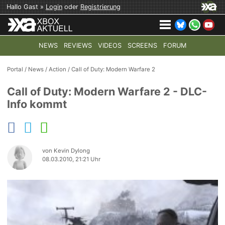
Hallo Gast »
Login
oder
Registrierung
NEWS
REVIEWS
VIDEOS
SCREENS
FORUM
TOP-THEMEN:
COD: MODERN WARFARE 4
HALO: CAMPAI
Portal
/
News
/
Action
/
Call of Duty: Modern Warfare 2
Call of Duty: Modern Warfare 2 - DLC-
Info kommt
von Kevin Dylong
08.03.2010, 21:21 Uhr