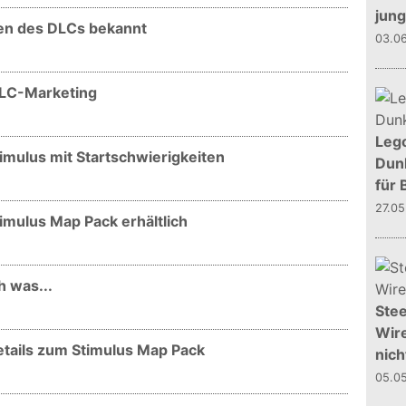
jun
en des DLCs bekannt
03.0
 DLC-Marketing
Leg
timulus mit Startschwierigkeiten
Dunk
für 
27.0
timulus Map Pack erhältlich
 was...
Stee
Wire
etails zum Stimulus Map Pack
nich
05.0