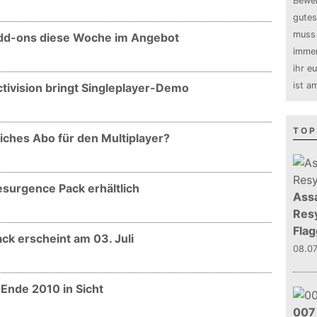
Bewer
gutes
muss 
 Add-ons diese Woche im Angebot
immer
ihr e
ist a
ctivision bringt Singleplayer-Demo
TOP
ches Abo für den Multiplayer?
esurgence Pack erhältlich
Assa
Resy
Flag
k erscheint am 03. Juli
08.0
Ende 2010 in Sicht
007 