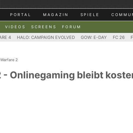
PORTAL
MAGAZIN
SPIELE
COMMU
VIDEOS
SCREENS
FORUM
ARE 4
HALO: CAMPAIGN EVOLVED
GOW: E-DAY
FC 26
 Warfare 2
 - Onlinegaming bleibt koste