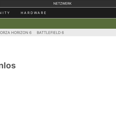
NETZWERK
NITY
HARDWARE
FORZA HORIZON 6
BATTLEFIELD 6
nlos