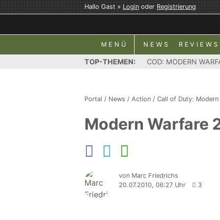
Hallo Gast »
Login
oder
Registrierung
MENÜ
NEWS
REVIEWS
TOP-THEMEN:
COD: MODERN WARF
Portal
/
News
/
Action
/
Call of Duty: Modern
Modern Warfare 2
von Marc Friedrichs
20.07.2010, 06:27 Uhr
3