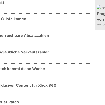
ärz
Prag
DLC-Info kommt
von
22.0
Unerreichbare Absatzzahlen
Unglaubliche Verkaufszahlen
Patch kommt diese Woche
xklusiver Content für Xbox 360
euer Patch