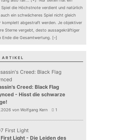
tung also fair
...
[+]
: Nur selten hat ein
 Spiel die Höchstnote verdient und natürlich
auch ein schwächeres Spiel nicht gleich
 komplett abgestraft werden. Je objektiver
ure Sterne vergebt, desto aussagekräftiger
m Ende die Gesamtwertung.
[–]
 ARTIKEL
ssin's Creed: Black Flag
nced - Hisst die schwarze
ge!
7.2026
von Wolfgang Kern
1
First Light - Die Leiden des