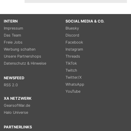
INTERN
SOCIAL MEDIA & CO.
Impressum
Bluesky
Das Team
Discord
Freie Jobs
Facebook
Werbung schalten
Instagram
Unsere Partnershops
Threads
Datenschutz & Hinweise
TikTok
Twitch
Twitter/X
NEWSFEED
WhatsApp
RSS 2.0
YouTube
XA NETZWERK
GearsofWar.de
Halo Universe
PARTNERLINKS