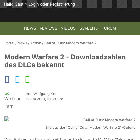
Hallo Gast »
Login
oder
Registrierung
NEWS
REVIEWS
VIDEOS
SCREENS
FORUM
TOP-THEMEN:
COD: MODERN WARFARE 4
HALO: CAMPAI
Portal
/
News
/
Action
/
Call of Duty: Modern Warfare 2
Modern Warfare 2 - Downloadzahlen
des DLCs bekannt
von Wolfgang Kern
08.04.2010, 10:38 Uhr
Bild aus der "Call of Duty: Modern Warfare 2"-Galerie
Wie Activision bekannt gibt, wurde der erste DLC für "Modern