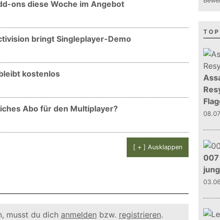
Bewer
 Add-ons diese Woche im Angebot
TOP
ctivision bringt Singleplayer-Demo
leibt kostenlos
Assa
Resy
Flag
ches Abo für den Multiplayer?
08.0
[ + ] Ausklappen
007 
jun
03.0
, musst du dich
anmelden
bzw.
registrieren
.