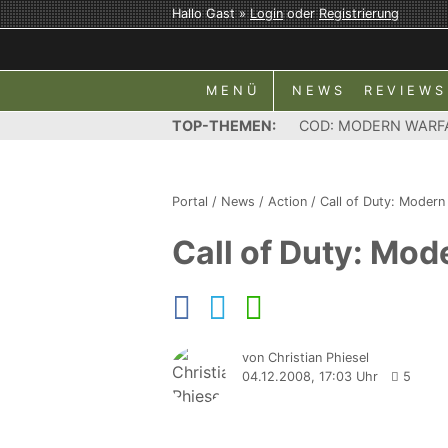
Hallo Gast »
Login
oder
Registrierung
MENÜ
NEWS
REVIEWS
TOP-THEMEN:
COD: MODERN WARF
Portal
/
News
/
Action
/
Call of Duty: Modern
Call of Duty: Mod
von Christian Phiesel
04.12.2008, 17:03 Uhr
5