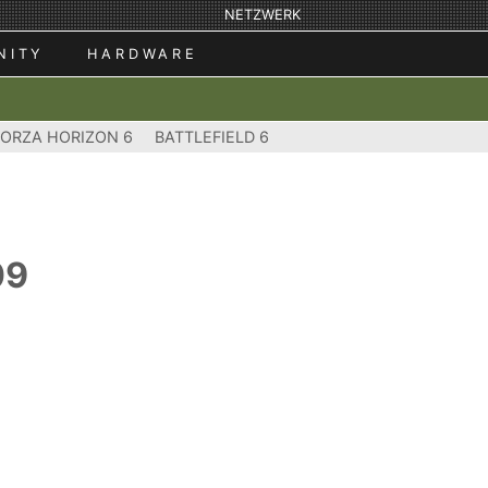
NETZWERK
NITY
HARDWARE
FORZA HORIZON 6
BATTLEFIELD 6
09