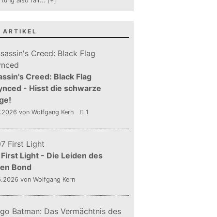
tung also fair
...
[+]
 ARTIKEL
ssin's Creed: Black Flag
nced - Hisst die schwarze
ge!
7.2026
von Wolfgang Kern
1
First Light - Die Leiden des
gen Bond
6.2026
von Wolfgang Kern