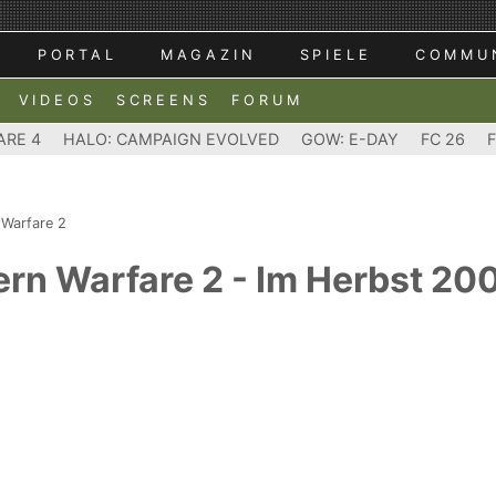
PORTAL
MAGAZIN
SPIELE
COMMU
VIDEOS
SCREENS
FORUM
ARE 4
HALO: CAMPAIGN EVOLVED
GOW: E-DAY
FC 26
 Warfare 2
ern Warfare 2 - Im Herbst 20