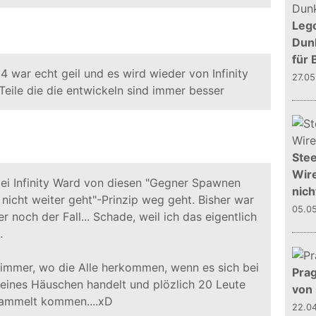
Leg
Dunk
für 
4 war echt geil und es wird wieder von Infinity
27.0
Teile die die entwickeln sind immer besser
Stee
Wire
bei Infinity Ward von diesen "Gegner Spawnen
nich
icht weiter geht"-Prinzip weg geht. Bisher war
05.0
noch der Fall... Schade, weil ich das eigentlich
.
 immer, wo die Alle herkommen, wenn es sich bei
Prag
eines Häuschen handelt und plözlich 20 Leute
von
rammelt kommen....xD
22.0