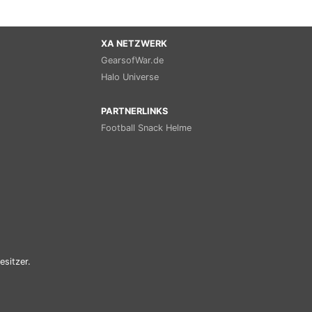
XA NETZWERK
GearsofWar.de
Halo Universe
PARTNERLINKS
Football Snack Helme
esitzer.