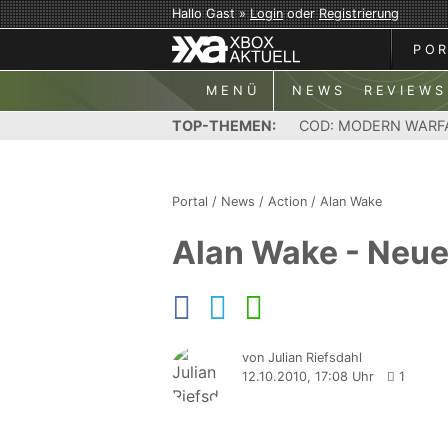
Hallo Gast »
Login
oder
Registrierung
PO
MENÜ
NEWS
REVIEWS
TOP-THEMEN:
COD: MODERN WARF
Portal
/
News
/
Action
/
Alan Wake
Alan Wake - Neue
von Julian Riefsdahl
12.10.2010, 17:08 Uhr
1