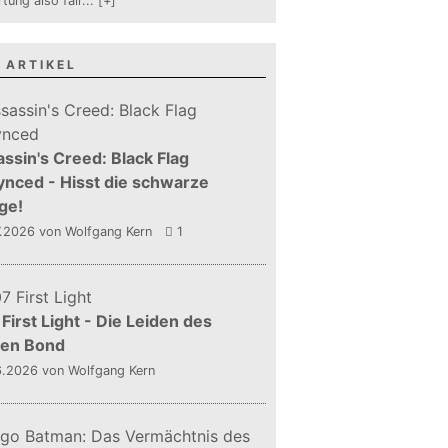
tung also fair
...
[+]
 ARTIKEL
ssin's Creed: Black Flag
nced - Hisst die schwarze
ge!
7.2026
von Wolfgang Kern
1
First Light - Die Leiden des
gen Bond
6.2026
von Wolfgang Kern