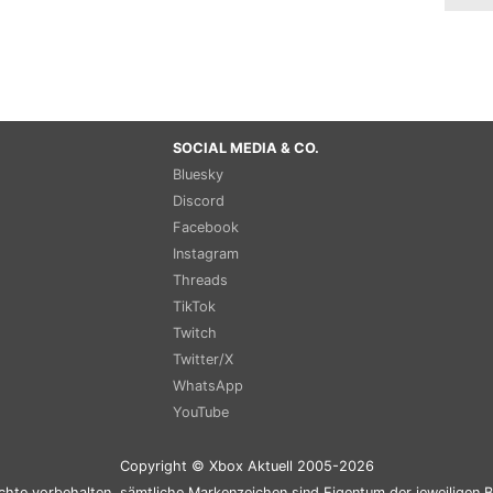
SOCIAL MEDIA & CO.
Bluesky
Discord
Facebook
Instagram
Threads
TikTok
Twitch
Twitter/X
WhatsApp
YouTube
Copyright © Xbox Aktuell 2005-2026
chte vorbehalten, sämtliche Markenzeichen sind Eigentum der jeweiligen B