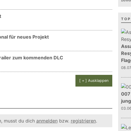
Bewer
t
TOP
nal für neues Projekt
Assa
Resy
Trailer zum kommenden DLC
Flag
08.0
[ + ] Ausklappen
007 
jun
03.0
, musst du dich
anmelden
bzw.
registrieren
.