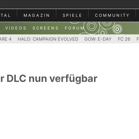
RTAL
MAGAZIN
SPIELE
COMMUNITY
VIDEOS
SCREENS
FORUM
ARE 4
HALO: CAMPAIGN EVOLVED
GOW: E-DAY
FC 26
r DLC nun verfügbar