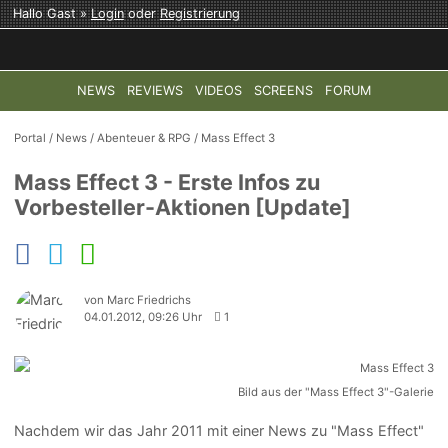
Hallo Gast »
Login
oder
Registrierung
NEWS
REVIEWS
VIDEOS
SCREENS
FORUM
TOP-THEMEN:
COD: MODERN WARFARE 4
HALO: CAMPAI
Portal
/
News
/
Abenteuer & RPG
/
Mass Effect 3
Mass Effect 3 - Erste Infos zu
Vorbesteller-Aktionen [Update]
von Marc Friedrichs
04.01.2012, 09:26 Uhr
1
Bild aus der "Mass Effect 3"-Galerie
Nachdem wir das Jahr 2011 mit einer News zu "Mass Effect"