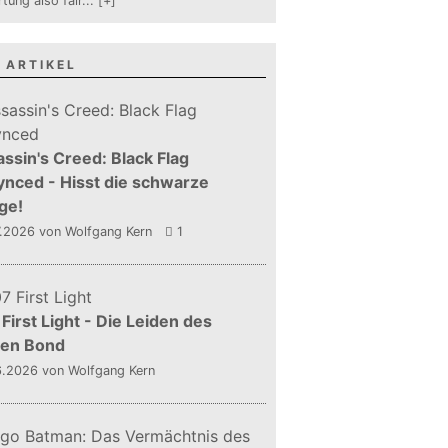
tung also fair
...
[+]
 ARTIKEL
ssin's Creed: Black Flag
nced - Hisst die schwarze
ge!
7.2026
von Wolfgang Kern
1
First Light - Die Leiden des
gen Bond
6.2026
von Wolfgang Kern