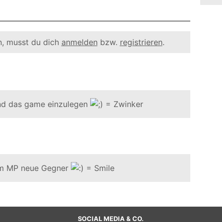
, musst du dich
anmelden
bzw.
registrieren
.
und das game einzulegen
h im MP neue Gegner
SOCIAL MEDIA & CO.