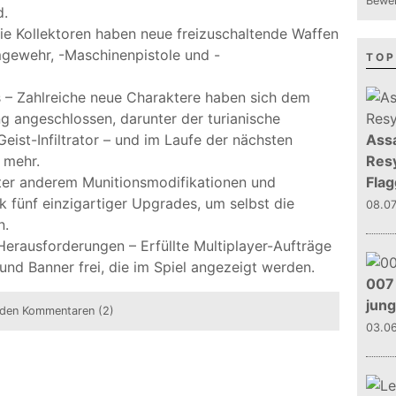
Bewer
d.
ie Kollektoren haben neue freizuschaltende Waffen
mgewehr, -Maschinenpistole und -
TOP
s – Zahlreiche neue Charaktere haben sich dem
g angeschlossen, darunter der turianische
Geist-Infiltrator – und im Laufe der nächsten
Assa
 mehr.
Resy
er anderem Munitionsmodifikationen und
Flag
 fünf einzigartiger Upgrades, um selbst die
08.0
n.
Herausforderungen – Erfüllte Multiplayer-Aufträge
und Banner frei, die im Spiel angezeigt werden.
007 
jun
den Kommentaren (2)
03.0