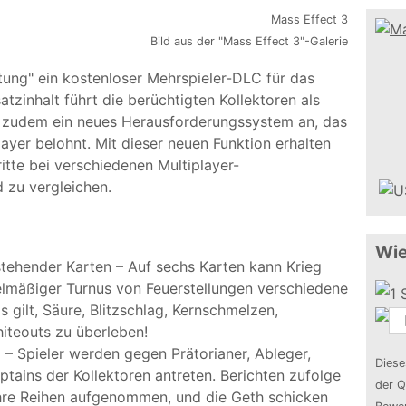
Bild aus der "Mass Effect 3"-Galerie
tung" ein kostenloser Mehrspieler-DLC für das
tzinhalt führt die berüchtigten Kollektoren als
et zudem ein neues Herausforderungssystem an, das
layer belohnt. Mit dieser neuen Funktion erhalten
ritte bei verschiedenen Multiplayer-
 zu vergleichen.
Wie
tehender Karten – Auf sechs Karten kann Krieg
elmäßiger Turnus von Feuerstellungen verschiedene
s gilt, Säure, Blitzschlag, Kernschmelzen,
teouts zu überleben!
i – Spieler werden gegen Prätorianer, Ableger,
Diese
tains der Kollektoren antreten. Berichten zufolge
der Q
ihre Reihen aufgenommen, und die Geth schicken