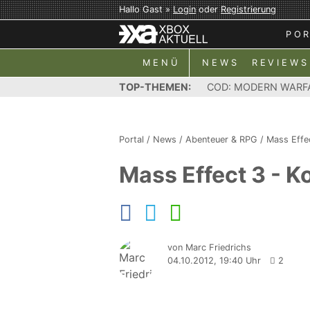
Hallo Gast »
Login
oder
Registrierung
PO
MENÜ
NEWS
REVIEWS
TOP-THEMEN:
COD: MODERN WARF
Portal
/
News
/
Abenteuer & RPG
/
Mass Effe
Mass Effect 3 - 
von Marc Friedrichs
04.10.2012, 19:40 Uhr
2