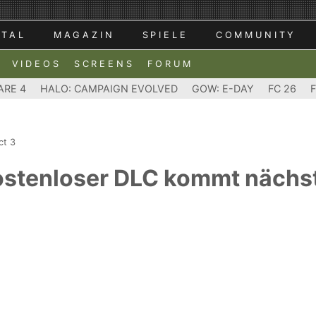
RTAL
MAGAZIN
SPIELE
COMMUNITY
VIDEOS
SCREENS
FORUM
ARE 4
HALO: CAMPAIGN EVOLVED
GOW: E-DAY
FC 26
ct 3
Kostenloser DLC kommt näch