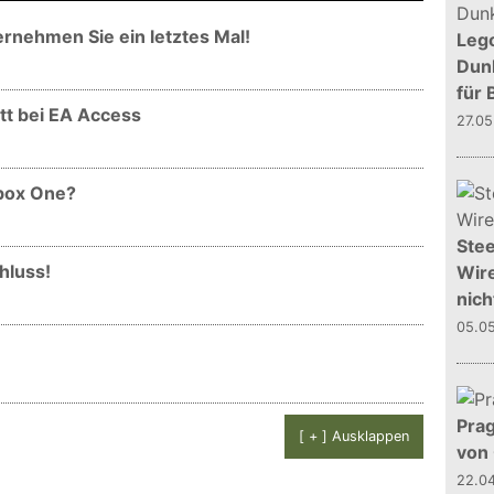
rnehmen Sie ein letztes Mal!
Leg
Dunk
für 
ett bei EA Access
27.0
Xbox One?
Stee
chluss!
Wire
nich
05.0
Prag
[ + ] Ausklappen
von
22.0