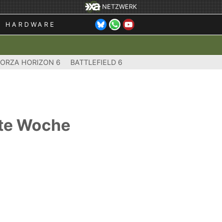
NETZWERK
HARDWARE
FORZA HORIZON 6
BATTLEFIELD 6
ste Woche