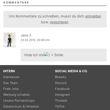
KOMMENTARE
Um Kommentare zu schreiben, musst du dich
anmelden
bzw.
registrieren
.
Jens F.
23.02.2013, 20:36 Uhr
Hole ich mir
INTERN
SOCIAL MEDIA & CO.
Impressum
Bluesky
Das Team
Discord
Freie Jobs
Facebook
Werbung schalten
Instagram
Unsere Partnershops
Threads
Datenschutz & Hinweise
TikTok