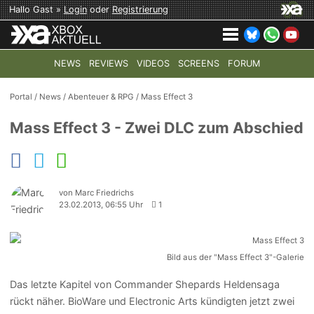
Hallo Gast »
Login
oder
Registrierung
NEWS
REVIEWS
VIDEOS
SCREENS
FORUM
TOP-THEMEN:
COD: MODERN WARFARE 4
HALO: CAMPAI
Portal
/
News
/
Abenteuer & RPG
/
Mass Effect 3
Mass Effect 3 - Zwei DLC zum Abschied
von Marc Friedrichs
23.02.2013, 06:55 Uhr
1
Bild aus der "Mass Effect 3"-Galerie
Das letzte Kapitel von Commander Shepards Heldensaga
rückt näher. BioWare und Electronic Arts kündigten jetzt zwei