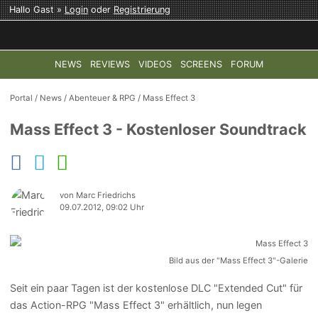
Hallo Gast »
Login
oder
Registrierung
NEWS
REVIEWS
VIDEOS
SCREENS
FORUM
TOP-THEMEN:
COD: MODERN WARFARE 4
HALO: CAMPAI
Portal
/
News
/
Abenteuer & RPG
/
Mass Effect 3
Mass Effect 3 - Kostenloser Soundtrack
von Marc Friedrichs
09.07.2012, 09:02 Uhr
Bild aus der "Mass Effect 3"-Galerie
Seit ein paar Tagen ist der kostenlose DLC "Extended Cut" für
das Action-RPG "Mass Effect 3" erhältlich, nun legen