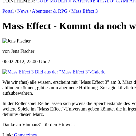
TOP-THEMEN:
COD: MODERN WARFARE 4
HALO: CAMPAI
Portal
/
News
/
Abenteuer & RPG
/
Mass Effect 3
Mass Effect - Kommt da noch w
von Jens Fischer
06.02.2012, 22:00 Uhr
7
Bild aus der "Mass Effect 3"-Galerie
Wie wir (fast) alle wissen, erscheint mit "Mass Effect 3" am 8. März d
abfinden können, gibt es nun aber neue Hoffnung. So sagte kürzlich
aufzubewahren.
In der Rollenspiel-Reihe lassen sich jeweils die Speicherstände des
weitere Spiele im "Mass Effect"-Universum geben könnte, die in irge
definitiv diesen März.
Danke an Vinman81 für den Hinweis.
Link:
Gamerzines