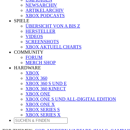
NEWSARCHIV
ARTIKELARCHIV
XBOX PODCASTS
SPIELE
ÜBERSICHT VON A BIS Z
HERSTELLER
VIDEOS
SCREENSHOTS
XBOX AKTUELL CHARTS
COMMUNITY
FORUM
MERCH SHOP
HARDWARE
XBOX
XBOX 360
XBOX 360 S UND E
XBOX 360 KINECT
XBOX ONE
XBOX ONE S UND ALL-DIGITAL EDITION
XBOX ONE X
XBOX SERIES S
XBOX SERIES X