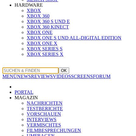
HARDWARE
XBOX
XBOX 360
XBOX 360 S UND E
XBOX 360 KINECT
XBOX ONE
XBOX ONE S UND ALL-DIGITAL EDITION
XBOX ONE X
XBOX SERIES S
XBOX SERIES X
OK
MENÜ
NEWS
REVIEWS
VIDEOS
SCREENS
FORUM
PORTAL
MAGAZIN
NACHRICHTEN
TESTBERICHTE
VORSCHAUEN
INTERVIEWS
VERMISCHTES
FILMBESPRECHUNGEN
UMFRAGEN