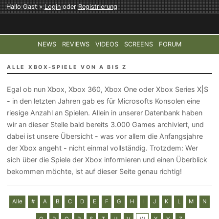
Hallo Gast »
Login
oder
Registrierung
NEWS
REVIEWS
VIDEOS
SCREENS
FORUM
TOP-THEMEN:
COD: MODERN WARFARE 4
HALO: CAMPAI
ALLE XBOX-SPIELE VON A BIS Z
Egal ob nun Xbox, Xbox 360, Xbox One oder Xbox Series X|S
- in den letzten Jahren gab es für Microsofts Konsolen eine
riesige Anzahl an Spielen. Allein in unserer Datenbank haben
wir an dieser Stelle bald bereits 3.000 Games archiviert, und
dabei ist unsere Übersicht - was vor allem die Anfangsjahre
der Xbox angeht - nicht einmal vollständig. Trotzdem: Wer
sich über die Spiele der Xbox informieren und einen Überblick
bekommen möchte, ist auf dieser Seite genau richtig!
Alle
#
A
B
C
D
E
F
G
H
I
J
K
L
M
N
O
P
Q
R
S
T
U
V
W
X
Y
Z