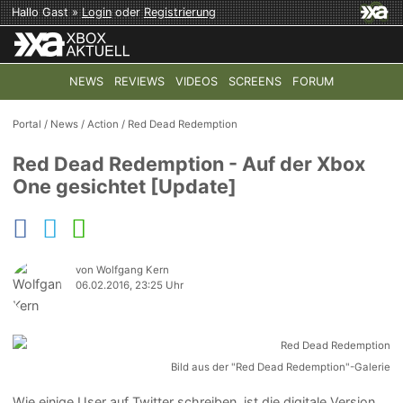
Hallo Gast »
Login
oder
Registrierung
NEWS
REVIEWS
VIDEOS
SCREENS
FORUM
TOP-THEMEN:
COD: MODERN WARFARE 4
HALO: CAMPAI
Portal
/
News
/
Action
/
Red Dead Redemption
Red Dead Redemption - Auf der Xbox
One gesichtet [Update]
von Wolfgang Kern
06.02.2016, 23:25 Uhr
Bild aus der "Red Dead Redemption"-Galerie
Wie einige User auf Twitter schreiben, ist die digitale Version