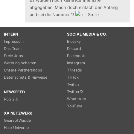
Es wurden noch keine Kommentare
abgegeben. Mach doch einfach den Anfang
und sei die Nummer 1!
INTERN
SOCIAL MEDIA & CO.
Impressum
Bluesky
Das Team
Discord
Freie Jobs
Facebook
Werbung schalten
Instagram
Unsere Partnershops
Threads
Datenschutz & Hinweise
TikTok
Twitch
Twitter/X
NEWSFEED
WhatsApp
RSS 2.0
YouTube
XA NETZWERK
GearsofWar.de
Halo Universe