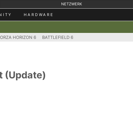
NETZWERK
NITY
HARDWARE
FORZA HORIZON 6
BATTLEFIELD 6
 (Update)