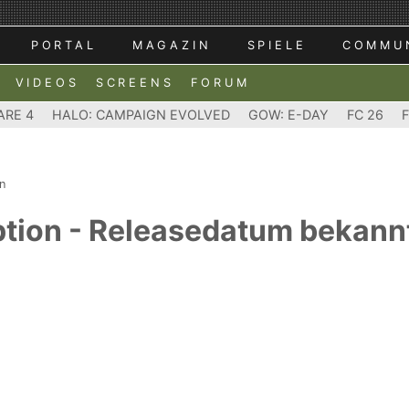
PORTAL
MAGAZIN
SPIELE
COMMU
VIDEOS
SCREENS
FORUM
ARE 4
HALO: CAMPAIGN EVOLVED
GOW: E-DAY
FC 26
n
ion - Releasedatum bekannt