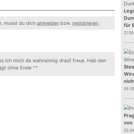
Leg
Dunk
, musst du dich
anmelden
bzw.
registrieren
.
für 
27.0
ss ich mich da wahnsinnig drauf freue. Hab den
Stee
ggt ohne Ende ^^
Wire
nich
05.0
Prag
von
22.0