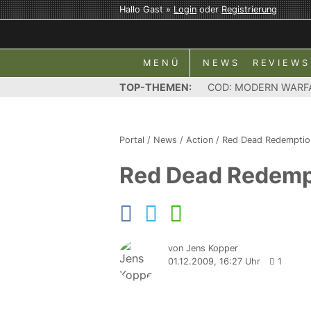
Hallo Gast »
Login
oder
Registrierung
MENÜ
NEWS
REVIEWS
TOP-THEMEN:
COD: MODERN WARF
Portal
/
News
/
Action
/
Red Dead Redemptio
Red Dead Redempt
von Jens Kopper
01.12.2009, 16:27 Uhr
1