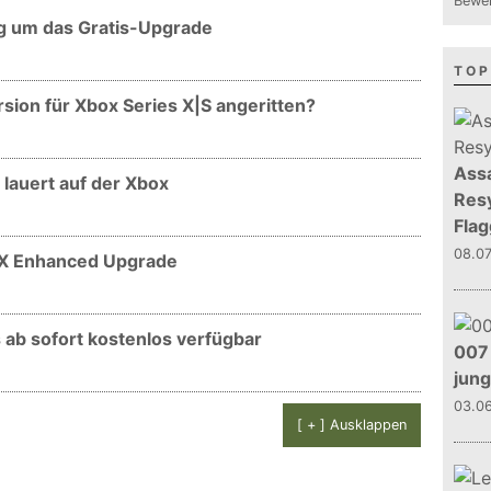
Bewer
g um das Gratis-Upgrade
TOP
ion für Xbox Series X|S angeritten?
Assa
 lauert auf der Xbox
Resy
Flag
08.0
 X Enhanced Upgrade
ab sofort kostenlos verfügbar
007 
jun
03.0
[ + ] Ausklappen