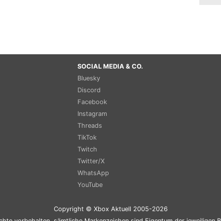
SOCIAL MEDIA & CO.
Bluesky
Discord
Facebook
Instagram
Threads
TikTok
Twitch
Twitter/X
WhatsApp
YouTube
Copyright © Xbox Aktuell 2005-2026
chte vorbehalten, sämtliche Markenzeichen sind Eigentum der jeweiligen B