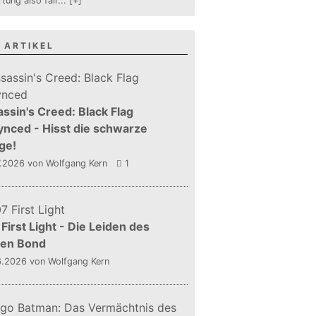
tung also fair
...
[+]
 ARTIKEL
ssin's Creed: Black Flag
nced - Hisst die schwarze
ge!
7.2026
von Wolfgang Kern
1
First Light - Die Leiden des
gen Bond
6.2026
von Wolfgang Kern