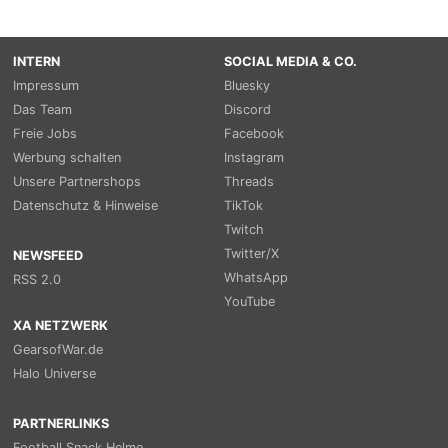
INTERN
SOCIAL MEDIA & CO.
Impressum
Bluesky
Das Team
Discord
Freie Jobs
Facebook
Werbung schalten
Instagram
Unsere Partnershops
Threads
Datenschutz & Hinweise
TikTok
Twitch
Twitter/X
NEWSFEED
WhatsApp
RSS 2.0
YouTube
XA NETZWERK
GearsofWar.de
Halo Universe
PARTNERLINKS
Football Snack Helme