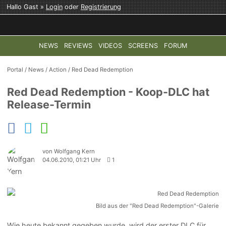
Hallo Gast »
Login
oder
Registrierung
NEWS
REVIEWS
VIDEOS
SCREENS
FORUM
TOP-THEMEN:
COD: MODERN WARFARE 4
HALO: CAMPAI
Portal
/
News
/
Action
/
Red Dead Redemption
Red Dead Redemption - Koop-DLC hat
Release-Termin
von Wolfgang Kern
04.06.2010, 01:21 Uhr
1
Bild aus der "Red Dead Redemption"-Galerie
Wie heute bekannt gegeben wurde, wird der erster DLC für