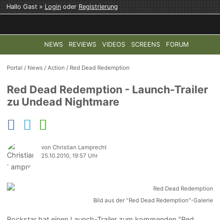
Hallo Gast »
Login
oder
Registrierung
NEWS
REVIEWS
VIDEOS
SCREENS
FORUM
TOP-THEMEN:
COD: MODERN WARFARE 4
HALO: CAMPAI
Portal
/
News
/
Action
/
Red Dead Redemption
Red Dead Redemption - Launch-Trailer
zu Undead Nightmare
von Christian Lamprecht
25.10.2010, 19:57 Uhr
Bild aus der "Red Dead Redemption"-Galerie
Rockstar hat einen Launch-Trailer zum kommenden "Red