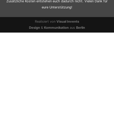
Zusätzliche Kosten entstehen euch dadurch nicht. Vielen Dank für
eure Unterstützung!
Realisiert von
Visual Invents
Design
&
Kommunikation
aus
Berlin