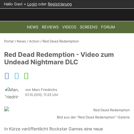
Hallo Gast »
Login
oder
Registrierung
NEWS
REVIEWS
VIDEOS
SCREENS
FORUM
TOP-THEMEN:
COD: MODERN WARFARE 4
HALO: CAMPAI
Portal
/
News
/
Action
/
Red Dead Redemption
Red Dead Redemption - Video zum
Undead Nightmare DLC
von Marc Friedrichs
01.10.2010, 11:25 Uhr
Bild aus der "Red Dead Redemption"-Galerie
In Kürze veröffentlicht Rockstar Games eine neue