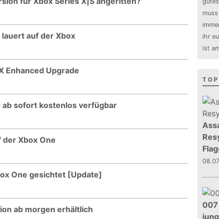
ion für Xbox Series X|S angeritten?
gutes
muss 
immer
 lauert auf der Xbox
ihr e
ist a
 X Enhanced Upgrade
TOP
ab sofort kostenlos verfügbar
Assa
Resy
f der Xbox One
Flag
08.0
ox One gesichtet [Update]
007 
on ab morgen erhältlich
jun