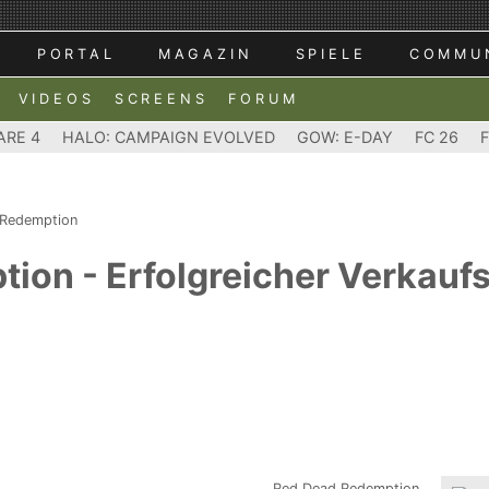
PORTAL
MAGAZIN
SPIELE
COMMU
VIDEOS
SCREENS
FORUM
ARE 4
HALO: CAMPAIGN EVOLVED
GOW: E-DAY
FC 26
 Redemption
on - Erfolgreicher Verkaufs