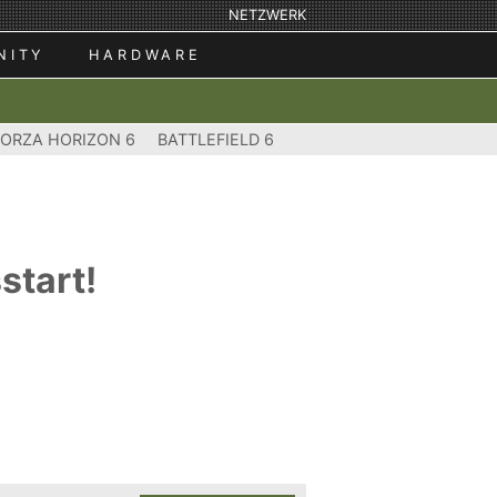
NETZWERK
NITY
HARDWARE
FORZA HORIZON 6
BATTLEFIELD 6
start!