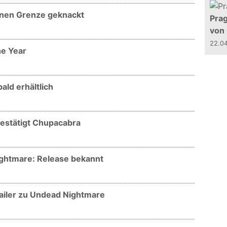
onen Grenze geknackt
Prag
von
22.0
he Year
ld erhältlich
estätigt Chupacabra
ghtmare: Release bekannt
iler zu Undead Nightmare