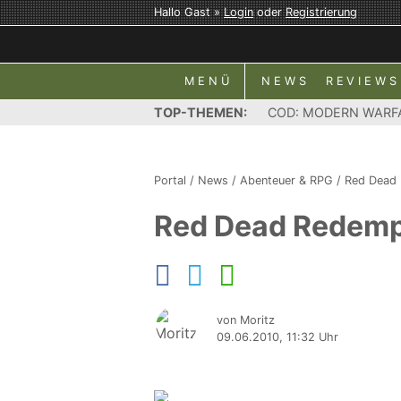
Hallo Gast »
Login
oder
Registrierung
MENÜ
NEWS
REVIEWS
TOP-THEMEN:
COD: MODERN WARF
Portal
/
News
/
Abenteuer & RPG
/
Red Dead
Red Dead Redempti
von Moritz
09.06.2010, 11:32 Uhr