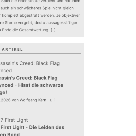
 Spiel die Höchstnote verdient und natürlich
auch ein schwächeres Spiel nicht gleich
 komplett abgestraft werden. Je objektiver
ure Sterne vergebt, desto aussagekräftiger
m Ende die Gesamtwertung.
[–]
 ARTIKEL
ssin's Creed: Black Flag
nced - Hisst die schwarze
ge!
7.2026
von Wolfgang Kern
1
First Light - Die Leiden des
gen Bond