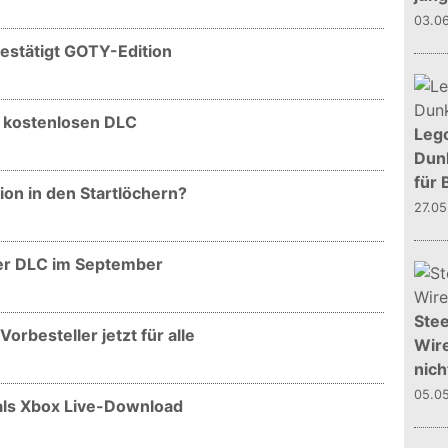
03.0
estätigt GOTY-Edition
 kostenlosen DLC
Leg
Dunk
für 
on in den Startlöchern?
27.0
er DLC im September
Stee
orbesteller jetzt für alle
Wire
nich
05.0
als Xbox Live-Download