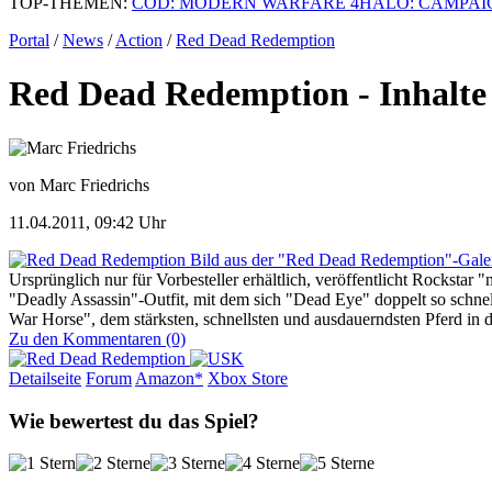
TOP-THEMEN:
COD: MODERN WARFARE 4
HALO: CAMPAI
Portal
/
News
/
Action
/
Red Dead Redemption
Red Dead Redemption - Inhalte fü
von Marc Friedrichs
11.04.2011, 09:42 Uhr
Bild aus der "Red Dead Redemption"-Gale
Ursprünglich nur für Vorbesteller erhältlich, veröffentlicht Rocksta
"Deadly Assassin"-Outfit, mit dem sich "Dead Eye" doppelt so schn
War Horse", dem stärksten, schnellsten und ausdauerndsten Pferd in 
Zu den Kommentaren (0)
Detailseite
Forum
Am
a
z
o
n*
Xbox
Store
Wie bewertest du das Spiel?