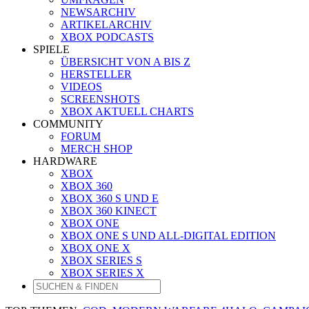
NEWSARCHIV
ARTIKELARCHIV
XBOX PODCASTS
SPIELE
ÜBERSICHT VON A BIS Z
HERSTELLER
VIDEOS
SCREENSHOTS
XBOX AKTUELL CHARTS
COMMUNITY
FORUM
MERCH SHOP
HARDWARE
XBOX
XBOX 360
XBOX 360 S UND E
XBOX 360 KINECT
XBOX ONE
XBOX ONE S UND ALL-DIGITAL EDITION
XBOX ONE X
XBOX SERIES S
XBOX SERIES X