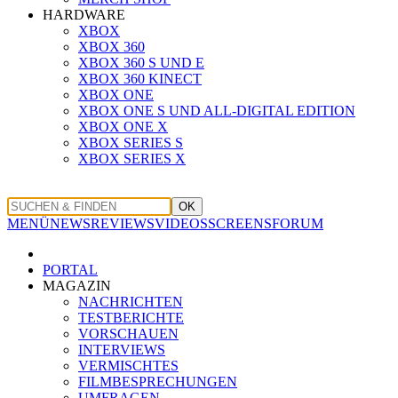
HARDWARE
XBOX
XBOX 360
XBOX 360 S UND E
XBOX 360 KINECT
XBOX ONE
XBOX ONE S UND ALL-DIGITAL EDITION
XBOX ONE X
XBOX SERIES S
XBOX SERIES X
OK
MENÜ
NEWS
REVIEWS
VIDEOS
SCREENS
FORUM
PORTAL
MAGAZIN
NACHRICHTEN
TESTBERICHTE
VORSCHAUEN
INTERVIEWS
VERMISCHTES
FILMBESPRECHUNGEN
UMFRAGEN