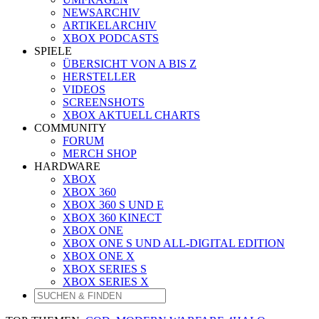
NEWSARCHIV
ARTIKELARCHIV
XBOX PODCASTS
SPIELE
ÜBERSICHT VON A BIS Z
HERSTELLER
VIDEOS
SCREENSHOTS
XBOX AKTUELL CHARTS
COMMUNITY
FORUM
MERCH SHOP
HARDWARE
XBOX
XBOX 360
XBOX 360 S UND E
XBOX 360 KINECT
XBOX ONE
XBOX ONE S UND ALL-DIGITAL EDITION
XBOX ONE X
XBOX SERIES S
XBOX SERIES X