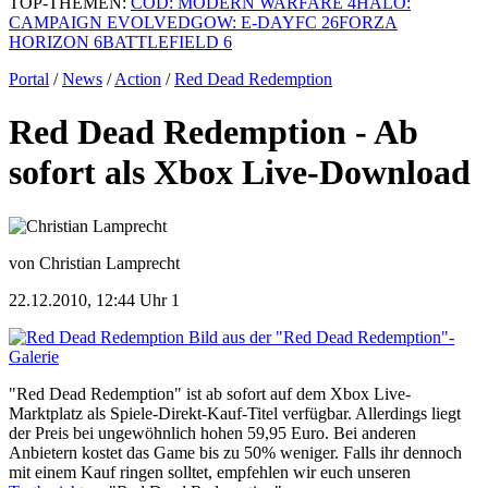
TOP-THEMEN:
COD: MODERN WARFARE 4
HALO:
CAMPAIGN EVOLVED
GOW: E-DAY
FC 26
FORZA
HORIZON 6
BATTLEFIELD 6
Portal
/
News
/
Action
/
Red Dead Redemption
Red Dead Redemption - Ab
sofort als Xbox Live-Download
von Christian Lamprecht
22.12.2010, 12:44 Uhr
1
Bild aus der "Red Dead Redemption"-
Galerie
"Red Dead Redemption" ist ab sofort auf dem Xbox Live-
Marktplatz als Spiele-Direkt-Kauf-Titel verfügbar. Allerdings liegt
der Preis bei ungewöhnlich hohen 59,95 Euro. Bei anderen
Anbietern kostet das Game bis zu 50% weniger. Falls ihr dennoch
mit einem Kauf ringen solltet, empfehlen wir euch unseren