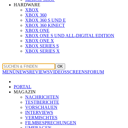
HARDWARE
XBOX
XBOX 360
XBOX 360 S UND E
XBOX 360 KINECT
XBOX ONE
XBOX ONE S UND ALL-DIGITAL EDITION
XBOX ONE X
XBOX SERIES S
XBOX SERIES X
OK
MENÜ
NEWS
REVIEWS
VIDEOS
SCREENS
FORUM
PORTAL
MAGAZIN
NACHRICHTEN
TESTBERICHTE
VORSCHAUEN
INTERVIEWS
VERMISCHTES
FILMBESPRECHUNGEN
UMFRAGEN