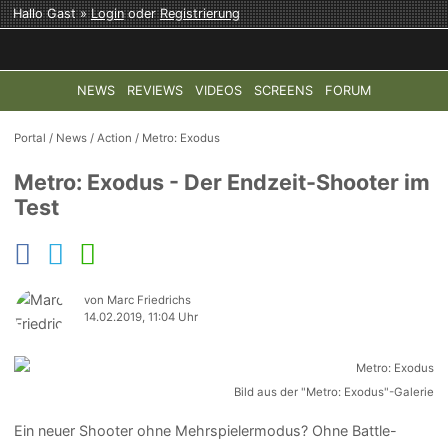
Hallo Gast »
Login
oder
Registrierung
NEWS
REVIEWS
VIDEOS
SCREENS
FORUM
TOP-THEMEN:
COD: MODERN WARFARE 4
HALO: CAMPAI
Portal
/
News
/
Action
/
Metro: Exodus
Metro: Exodus - Der Endzeit-Shooter im
Test
von Marc Friedrichs
14.02.2019, 11:04 Uhr
Bild aus der "Metro: Exodus"-Galerie
Ein neuer Shooter ohne Mehrspielermodus? Ohne Battle-