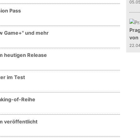
05.0
sion Pass
Prag
New Game+" und mehr
von
22.0
m heutigen Release
er im Test
aking-of-Reihe
 veröffentlicht