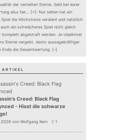
ualität der verteilten Sterne. Seid bei eurer
tung also fair
...
[+]
: Nur selten hat ein
 Spiel die Höchstnote verdient und natürlich
auch ein schwächeres Spiel nicht gleich
 komplett abgestraft werden. Je objektiver
ure Sterne vergebt, desto aussagekräftiger
m Ende die Gesamtwertung.
[–]
 ARTIKEL
ssin's Creed: Black Flag
nced - Hisst die schwarze
ge!
7.2026
von Wolfgang Kern
1