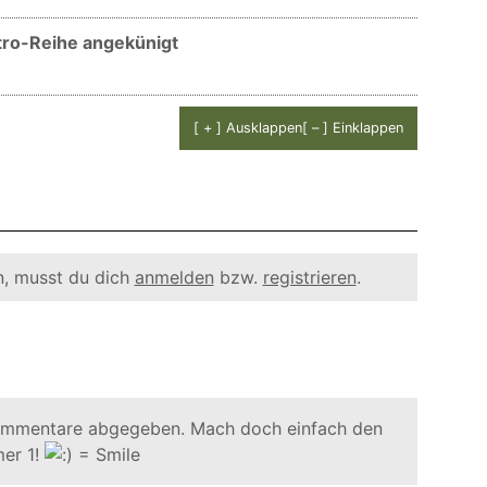
tro-Reihe angekünigt
[ + ] Ausklappen
[ – ] Einklappen
, musst du dich
anmelden
bzw.
registrieren
.
ommentare abgegeben. Mach doch einfach den
er 1!