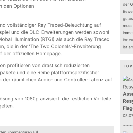
der Q
in den Optionen
Bewer
gutes
und vollständiger Ray Traced-Beleuchtung auf
muss 
sspiel und die DLC-Erweiterungen werden sowohl
immer
bal Illumination (RTGI) als auch die Ray Traced
ihr e
en, die in der 'The Two Colonels'-Erweiterung
ist a
f der offiziellen Homepage.
on profitieren von drastisch reduzierten
TOP
pakete und eine Reihe plattformspezifischer
 der räumlichen Audio- und Controller-Latenz auf
Assa
ösung von 1080p anvisiert, die restlichen Vorteile
Resy
gelten.
Flag
08.0
den Kommentaren (0)