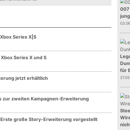
007 
jun
03.0
 Xbox Series X|S
Leg
 Xbox Series X und S
Dunk
für 
rung jetzt erhältlich
27.0
ils zur zweiten Kampagnen-Erweiterung
Stee
Wire
Erste große Story-Erweiterung vorgestellt
nich