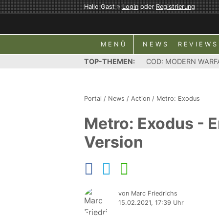
Hallo Gast »
Login
oder
Registrierung
MENÜ
NEWS
REVIEWS
TOP-THEMEN:
COD: MODERN WARF
Portal
/
News
/
Action
/
Metro: Exodus
Metro: Exodus - E
Version
von Marc Friedrichs
15.02.2021, 17:39 Uhr