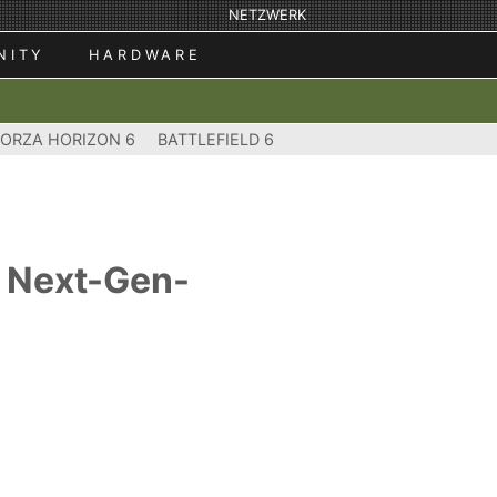
NETZWERK
NITY
HARDWARE
FORZA HORIZON 6
BATTLEFIELD 6
r Next-Gen-