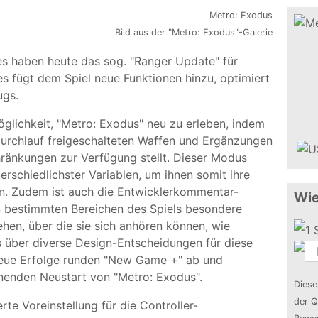
Bild aus der "Metro: Exodus"-Galerie
s haben heute das sog. "Ranger Update" für
es fügt dem Spiel neue Funktionen hinzu, optimiert
ugs.
glichkeit, "Metro: Exodus" neu zu erleben, indem
eldurchlauf freigeschalteten Waffen und Ergänzungen
hränkungen zur Verfügung stellt. Dieser Modus
erschiedlichster Variablen, um ihnen somit ihre
en. Zudem ist auch die Entwicklerkommentar-
Wie
 in bestimmten Bereichen des Spiels besondere
hen, über die sie sich anhören können, wie
über diverse Design-Entscheidungen für diese
Neue Erfolge runden "New Game +" ab und
hnenden Neustart von "Metro: Exodus".
Diese
der Q
te Voreinstellung für die Controller-