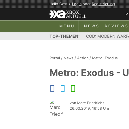
Hallo Gast »
Login
oder
Registrierung
P
MENÜ
NEWS
REVIEWS
TOP-THEMEN:
COD: MODERN WARF
Portal
/
News
/
Action
/
Metro: Exodus
Metro: Exodus - 
von Marc Friedrichs
26.03.2019, 16:58 Uhr