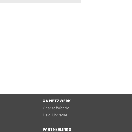
XA NETZWERK
GearsofWar.de
Halo Universe
PARTNERLINKS