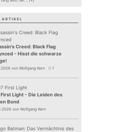
tung also fair
...
[+]
 ARTIKEL
ssin's Creed: Black Flag
nced - Hisst die schwarze
ge!
7.2026
von Wolfgang Kern
1
First Light - Die Leiden des
gen Bond
6.2026
von Wolfgang Kern