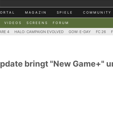
ORTAL
MAGAZIN
SPIELE
COMMUNITY
VIDEOS
SCREENS
FORUM
ARE 4
HALO: CAMPAIGN EVOLVED
GOW: E-DAY
FC 26
Update bringt "New Game+" 