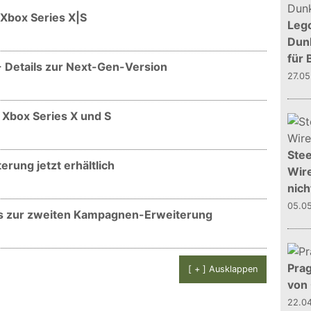
 Xbox Series X|S
Leg
Dunk
für 
- Details zur Next-Gen-Version
27.0
 Xbox Series X und S
Stee
rung jetzt erhältlich
Wire
nich
05.0
ils zur zweiten Kampagnen-Erweiterung
Prag
[ + ] Ausklappen
von
22.0