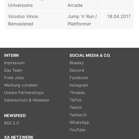
Universums
Arcade
Voodoo Vince:
Jump 'n' Run /
18.04.2017
Remastered
Plattformer
INTERN
SOCIAL MEDIA & CO.
Impressum
Bluesky
Das Team
Discord
Freie Jobs
Facebook
Werbung schalten
Instagram
Unsere Partnershops
Threads
Datenschutz & Hinweise
TikTok
Twitch
Twitter/X
NEWSFEED
WhatsApp
RSS 2.0
YouTube
XA NETZWERK