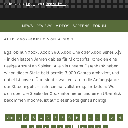
Hallo Gast »
Login
oder
Registrierung
NEWS
REVIEWS
VIDEOS
SCREENS
FORUM
TOP-THEMEN:
COD: MODERN WARFARE 4
HALO: CAMPAI
ALLE XBOX-SPIELE VON A BIS Z
Egal ob nun Xbox, Xbox 360, Xbox One oder Xbox Series X|S
- in den letzten Jahren gab es für Microsofts Konsolen eine
riesige Anzahl an Spielen. Allein in unserer Datenbank haben
wir an dieser Stelle bald bereits 3.000 Games archiviert, und
dabei ist unsere Übersicht - was vor allem die Anfangsjahre
der Xbox angeht - nicht einmal vollständig. Trotzdem: Wer
sich über die Spiele der Xbox informieren und einen Überblick
bekommen möchte, ist auf dieser Seite genau richtig!
Alle
#
A
B
C
D
E
F
G
H
I
J
K
L
M
N
O
P
Q
R
S
T
U
V
W
X
Y
Z