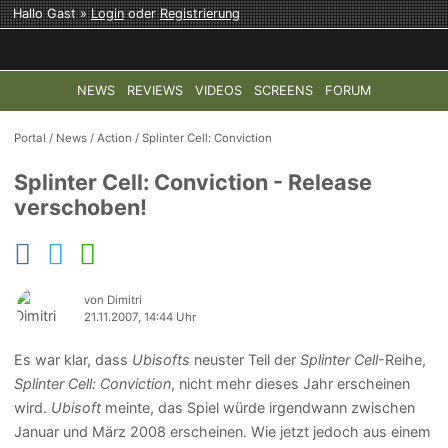
Hallo Gast »
Login
oder
Registrierung
NEWS
REVIEWS
VIDEOS
SCREENS
FORUM
TOP-THEMEN:
COD: MODERN WARFARE 4
HALO: CAMPAI
Portal
/
News
/
Action
/
Splinter Cell: Conviction
Splinter Cell: Conviction - Release
verschoben!
von Dimitri
21.11.2007, 14:44 Uhr
Es war klar, dass
Ubisofts
neuster Teil der
Splinter Cell
-Reihe,
Splinter Cell: Conviction
, nicht mehr dieses Jahr erscheinen
wird.
Ubisoft
meinte, das Spiel würde irgendwann zwischen
Januar und März 2008 erscheinen. Wie jetzt jedoch aus einem