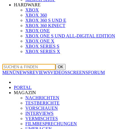
HARDWARE
XBOX
XBOX 360
XBOX 360 S UND E
XBOX 360 KINECT
XBOX ONE
XBOX ONE S UND ALL-DIGITAL EDITION
XBOX ONE X
XBOX SERIES S
XBOX SERIES X
OK
MENÜ
NEWS
REVIEWS
VIDEOS
SCREENS
FORUM
PORTAL
MAGAZIN
NACHRICHTEN
TESTBERICHTE
VORSCHAUEN
INTERVIEWS
VERMISCHTES
FILMBESPRECHUNGEN
UMFRAGEN