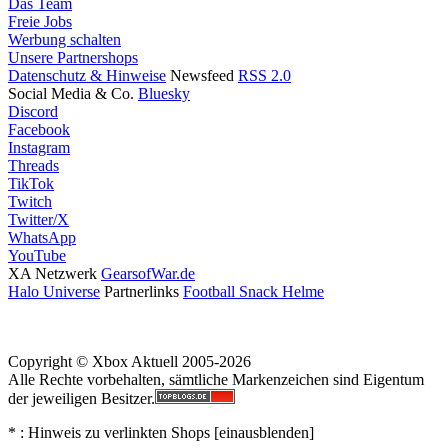
Das Team
Freie Jobs
Werbung schalten
Unsere Partnershops
Datenschutz & Hinweise
Newsfeed
RSS 2.0
Social Media & Co.
Bluesky
Discord
Facebook
Instagram
Threads
TikTok
Twitch
Twitter/X
WhatsApp
YouTube
XA Netzwerk
GearsofWar.de
Halo Universe
Partnerlinks
Football Snack Helme
Copyright © Xbox Aktuell 2005-2026
Alle Rechte vorbehalten, sämtliche Markenzeichen sind Eigentum
der jeweiligen Besitzer.
* : Hinweis zu verlinkten Shops [
ein
aus
blenden
]