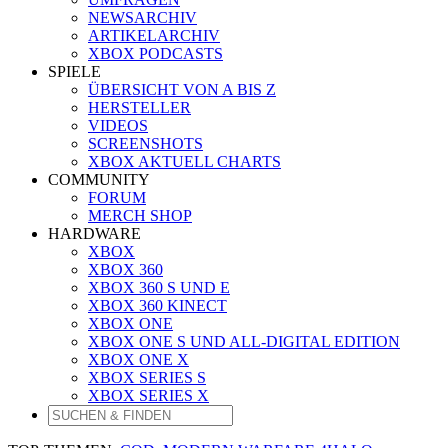
NEWSARCHIV
ARTIKELARCHIV
XBOX PODCASTS
SPIELE
ÜBERSICHT VON A BIS Z
HERSTELLER
VIDEOS
SCREENSHOTS
XBOX AKTUELL CHARTS
COMMUNITY
FORUM
MERCH SHOP
HARDWARE
XBOX
XBOX 360
XBOX 360 S UND E
XBOX 360 KINECT
XBOX ONE
XBOX ONE S UND ALL-DIGITAL EDITION
XBOX ONE X
XBOX SERIES S
XBOX SERIES X