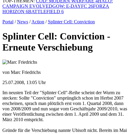
TOP-THEMEN:
COD: MODERN WARFARE 4
HALO:
CAMPAIGN EVOLVED
GOW: E-DAY
FC 26
FORZA
HORIZON 6
BATTLEFIELD 6
Portal
/
News
/
Action
/
Splinter Cell: Conviction
Splinter Cell: Conviction -
Erneute Verschiebung
von Marc Friedrichs
25.07.2008, 13:05 Uhr
Im neusten Teil der "Splinter Cell"-Reihe scheint der Wurm zu
stecken: Sollte "Conviction" ursprünglich schon im Herbst 2007
erscheinen, sprach man plötzlich erst vom 1. Quartal 2008, dann
von 2008/2009 und nun sogar vom Geschäftsjahr 2009/2010, was
einer Veröffentlichung zwischen dem 1. April 2009 und dem 31.
März 2010 entspricht.
Gründe für die Verschiebung nannte Ubisoft nicht. Bereits im Mai