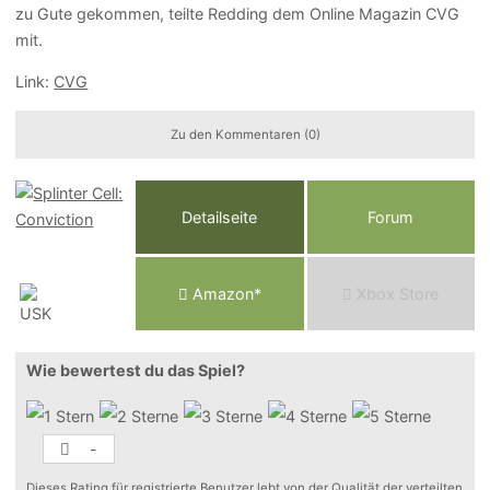
zu Gute gekommen, teilte Redding dem Online Magazin CVG
mit.
Link:
CVG
Zu den Kommentaren (0)
Detailseite
Forum
Am
a
z
o
n*
Xbox
Store
Wie bewertest du das Spiel?
-
Dieses Rating für registrierte Benutzer lebt von der Qualität der verteilten