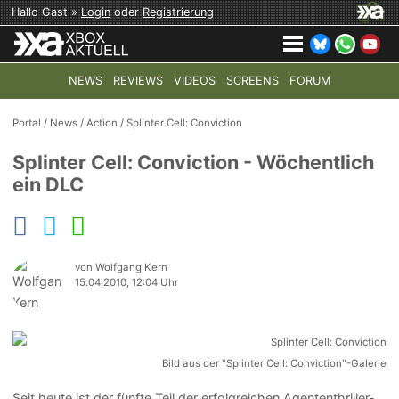
Hallo Gast »
Login
oder
Registrierung
NEWS
REVIEWS
VIDEOS
SCREENS
FORUM
TOP-THEMEN:
COD: MODERN WARFARE 4
HALO: CAMPAI
Portal
/
News
/
Action
/
Splinter Cell: Conviction
Splinter Cell: Conviction - Wöchentlich
ein DLC
von Wolfgang Kern
15.04.2010, 12:04 Uhr
Bild aus der "Splinter Cell: Conviction"-Galerie
Seit heute ist der fünfte Teil der erfolgreichen Agententhriller-