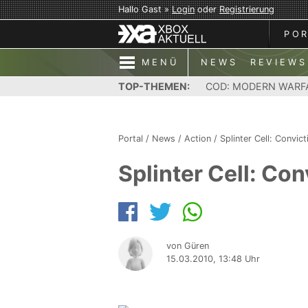
Hallo Gast »
Login
oder
Registrierung
PO
MENÜ
NEWS
REVIEWS
TOP-THEMEN:
COD: MODERN WARF
Portal
/
News
/
Action
/
Splinter Cell: Convict
Splinter Cell: Co
von Güren
15.03.2010, 13:48 Uhr