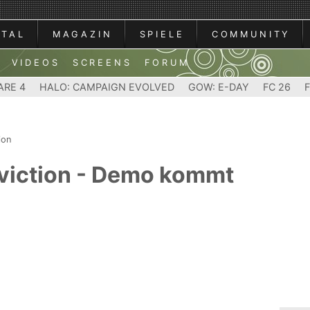
RTAL
MAGAZIN
SPIELE
COMMUNITY
VIDEOS
SCREENS
FORUM
ARE 4
HALO: CAMPAIGN EVOLVED
GOW: E-DAY
FC 26
ion
nviction - Demo kommt