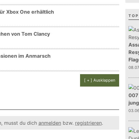
 für Xbox One erhältlich
TOP
ichen von Tom Clancy
Assa
Resy
Missionen im Anmarsch
Flag
08.0
[ + ] Ausklappen
007 
jun
03.0
, musst du dich
anmelden
bzw.
registrieren
.