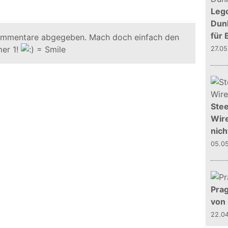
Leg
Dunk
für 
ommentare abgegeben. Mach doch einfach den
er 1!
27.0
Stee
Wire
nich
05.0
Prag
von
22.0