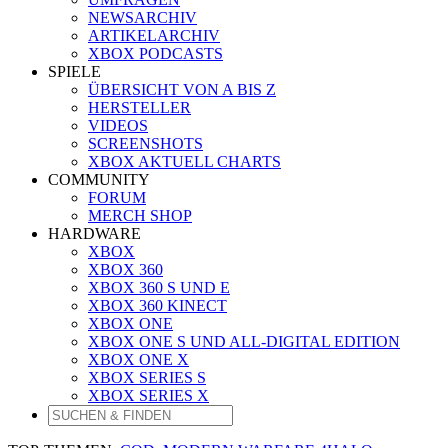
NEWSARCHIV
ARTIKELARCHIV
XBOX PODCASTS
SPIELE
ÜBERSICHT VON A BIS Z
HERSTELLER
VIDEOS
SCREENSHOTS
XBOX AKTUELL CHARTS
COMMUNITY
FORUM
MERCH SHOP
HARDWARE
XBOX
XBOX 360
XBOX 360 S UND E
XBOX 360 KINECT
XBOX ONE
XBOX ONE S UND ALL-DIGITAL EDITION
XBOX ONE X
XBOX SERIES S
XBOX SERIES X