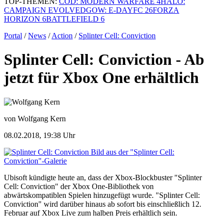
TOP-THEMEN:
COD: MODERN WARFARE 4
HALO:
CAMPAIGN EVOLVED
GOW: E-DAY
FC 26
FORZA
HORIZON 6
BATTLEFIELD 6
Portal
/
News
/
Action
/
Splinter Cell: Conviction
Splinter Cell: Conviction - Ab
jetzt für Xbox One erhältlich
von Wolfgang Kern
08.02.2018, 19:38 Uhr
Bild aus der "Splinter Cell:
Conviction"-Galerie
Ubisoft kündigte heute an, dass der Xbox-Blockbuster "Splinter
Cell: Conviction" der Xbox One-Bibliothek von
abwärtskompatiblen Spielen hinzugefügt wurde. "Splinter Cell:
Conviction" wird darüber hinaus ab sofort bis einschließlich 12.
Februar auf Xbox Live zum halben Preis erhältlich sein.