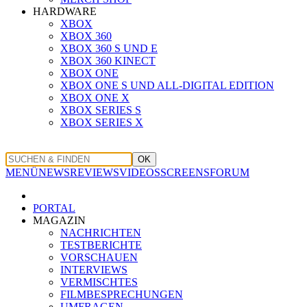
HARDWARE
XBOX
XBOX 360
XBOX 360 S UND E
XBOX 360 KINECT
XBOX ONE
XBOX ONE S UND ALL-DIGITAL EDITION
XBOX ONE X
XBOX SERIES S
XBOX SERIES X
OK
MENÜ
NEWS
REVIEWS
VIDEOS
SCREENS
FORUM
PORTAL
MAGAZIN
NACHRICHTEN
TESTBERICHTE
VORSCHAUEN
INTERVIEWS
VERMISCHTES
FILMBESPRECHUNGEN
UMFRAGEN