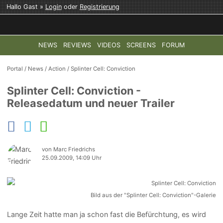
Hallo Gast »
Login
oder
Registrierung
NEWS
REVIEWS
VIDEOS
SCREENS
FORUM
TOP-THEMEN:
COD: MODERN WARFARE 4
HALO: CAMPAI
Portal
/
News
/
Action
/
Splinter Cell: Conviction
Splinter Cell: Conviction -
Releasedatum und neuer Trailer
von Marc Friedrichs
25.09.2009, 14:09 Uhr
Bild aus der "Splinter Cell: Conviction"-Galerie
Lange Zeit hatte man ja schon fast die Befürchtung, es wird