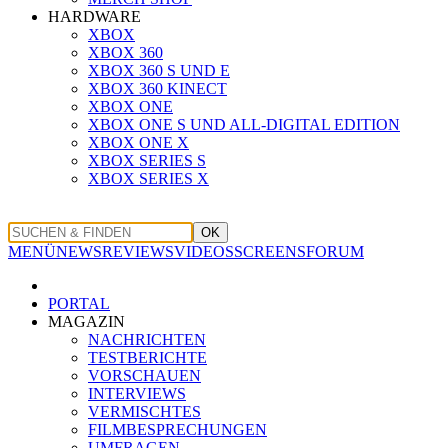
HARDWARE
XBOX
XBOX 360
XBOX 360 S UND E
XBOX 360 KINECT
XBOX ONE
XBOX ONE S UND ALL-DIGITAL EDITION
XBOX ONE X
XBOX SERIES S
XBOX SERIES X
OK
MENÜ
NEWS
REVIEWS
VIDEOS
SCREENS
FORUM
PORTAL
MAGAZIN
NACHRICHTEN
TESTBERICHTE
VORSCHAUEN
INTERVIEWS
VERMISCHTES
FILMBESPRECHUNGEN
UMFRAGEN