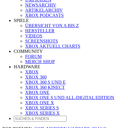
NEWSARCHIV
ARTIKELARCHIV
XBOX PODCASTS
SPIELE
ÜBERSICHT VON A BIS Z
HERSTELLER
VIDEOS
SCREENSHOTS
XBOX AKTUELL CHARTS
COMMUNITY
FORUM
MERCH SHOP
HARDWARE
XBOX
XBOX 360
XBOX 360 S UND E
XBOX 360 KINECT
XBOX ONE
XBOX ONE S UND ALL-DIGITAL EDITION
XBOX ONE X
XBOX SERIES S
XBOX SERIES X