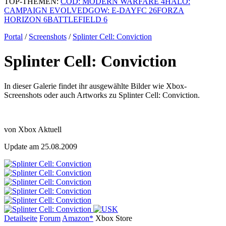
TOP-THEMEN:
COD: MODERN WARFARE 4
HALO:
CAMPAIGN EVOLVED
GOW: E-DAY
FC 26
FORZA
HORIZON 6
BATTLEFIELD 6
Portal
/
Screenshots
/
Splinter Cell: Conviction
Splinter Cell: Conviction
In dieser Galerie findet ihr ausgewählte Bilder wie Xbox-
Screenshots oder auch Artworks zu Splinter Cell: Conviction.
von Xbox Aktuell
Update am 25.08.2009
Detailseite
Forum
Am
a
z
o
n*
Xbox
Store