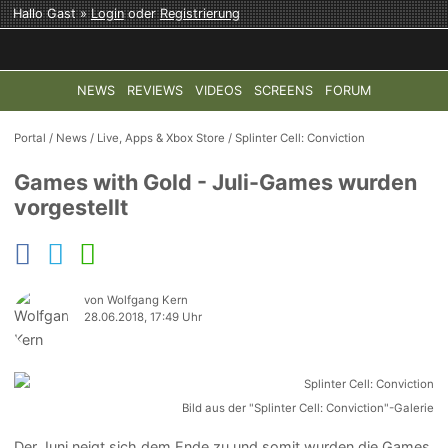
Hallo Gast »
Login
oder
Registrierung
NEWS
REVIEWS
VIDEOS
SCREENS
FORUM
TOP-THEMEN:
COD: MODERN WARFARE 4
HALO: CAMPAI
Portal
/
News
/
Live, Apps & Xbox Store
/
Splinter Cell: Conviction
Games with Gold - Juli-Games wurden
vorgestellt
von Wolfgang Kern
28.06.2018, 17:49 Uhr
Bild aus der "Splinter Cell: Conviction"-Galerie
Der Juni neigt sich dem Ende zu und somit wurden die Games