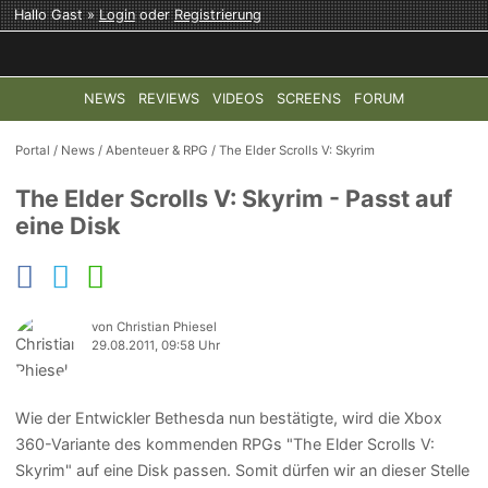
Hallo Gast »
Login
oder
Registrierung
NEWS
REVIEWS
VIDEOS
SCREENS
FORUM
TOP-THEMEN:
COD: MODERN WARFARE 4
HALO: CAMPAI
Portal
/
News
/
Abenteuer & RPG
/
The Elder Scrolls V: Skyrim
The Elder Scrolls V: Skyrim - Passt auf
eine Disk
von Christian Phiesel
29.08.2011, 09:58 Uhr
Wie der Entwickler Bethesda nun bestätigte, wird die Xbox
360-Variante des kommenden RPGs "The Elder Scrolls V:
Skyrim" auf eine Disk passen. Somit dürfen wir an dieser Stelle