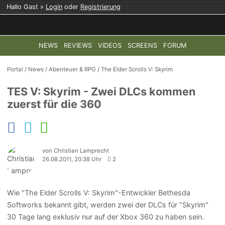
Hallo Gast »
Login
oder
Registrierung
NEWS
REVIEWS
VIDEOS
SCREENS
FORUM
TOP-THEMEN:
COD: MODERN WARFARE 4
HALO: CAMPAI
Portal
/
News
/
Abenteuer & RPG
/
The Elder Scrolls V: Skyrim
TES V: Skyrim - Zwei DLCs kommen
zuerst für die 360
von Christian Lamprecht
26.08.2011, 20:38 Uhr
2
Wie "The Elder Scrolls V: Skyrim"-Entwickler Bethesda
Softworks bekannt gibt, werden zwei der DLCs für "Skyrim"
30 Tage lang exklusiv nur auf der Xbox 360 zu haben sein.