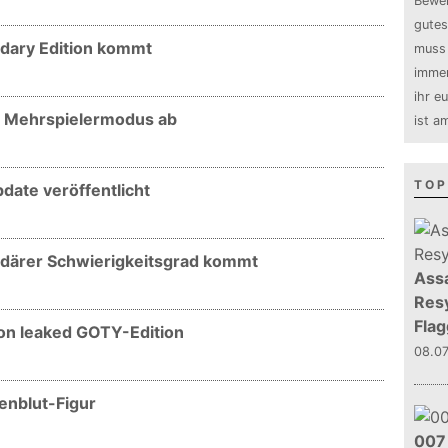
Bewer
gutes
ndary Edition kommt
muss 
immer
ihr e
nt Mehrspielermodus ab
ist a
TOP
pdate veröffentlicht
endärer Schwierigkeitsgrad kommt
Assa
Resy
Flag
zon leaked GOTY-Edition
08.0
henblut-Figur
007 