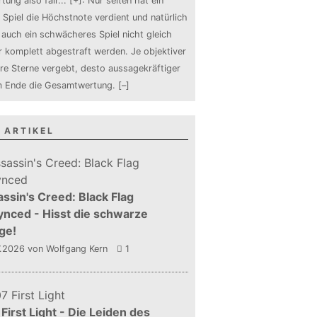
tung also fair
...
[+]
: Nur selten hat ein
 Spiel die Höchstnote verdient und natürlich
auch ein schwächeres Spiel nicht gleich
 komplett abgestraft werden. Je objektiver
ure Sterne vergebt, desto aussagekräftiger
m Ende die Gesamtwertung.
[–]
 ARTIKEL
ssin's Creed: Black Flag
nced - Hisst die schwarze
ge!
7.2026
von Wolfgang Kern
1
First Light - Die Leiden des