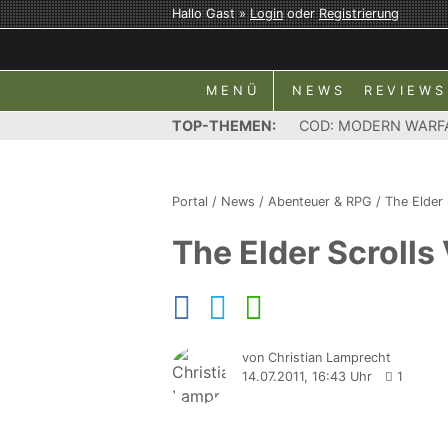
Hallo Gast »
Login
oder
Registrierung
MENÜ
NEWS
REVIEWS
TOP-THEMEN:
COD: MODERN WARF
Portal
/
News
/
Abenteuer & RPG
/
The Elder 
The Elder Scrolls
von Christian Lamprecht
14.07.2011, 16:43 Uhr
1