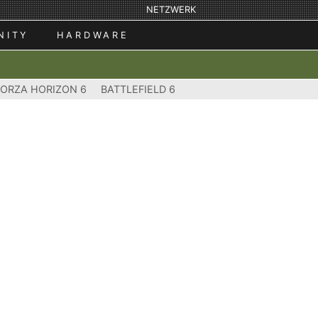
NETZWERK
NITY
HARDWARE
FORZA HORIZON 6
BATTLEFIELD 6