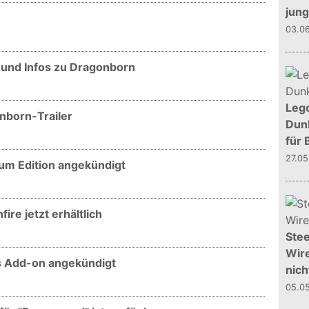
jun
03.0
r und Infos zu Dragonborn
Leg
onborn-Trailer
Dunk
für 
27.0
ium Edition angekündigt
ire jetzt erhältlich
Stee
Wire
es Add-on angekündigt
nich
05.0