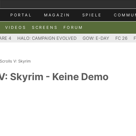
PORTAL
MAGAZIN
SPIELE
COMMU
VIDEOS
SCREENS
FORUM
ARE 4
HALO: CAMPAIGN EVOLVED
GOW: E-DAY
FC 26
Scrolls V: Skyrim
 V: Skyrim - Keine Demo