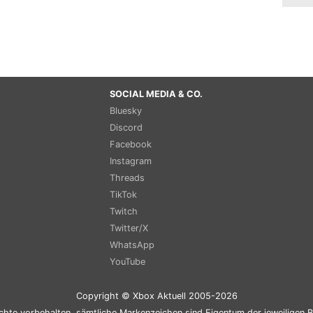
SOCIAL MEDIA & CO.
Bluesky
Discord
Facebook
Instagram
Threads
TikTok
Twitch
Twitter/X
WhatsApp
YouTube
Copyright © Xbox Aktuell 2005-2026
chte vorbehalten, sämtliche Markenzeichen sind Eigentum der jeweiligen B