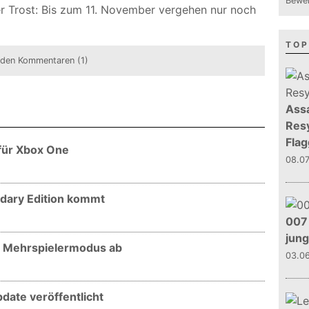
Bewer
r Trost: Bis zum 11. November vergehen nur noch
TOP
 den Kommentaren (1)
Assa
Resy
Flag
 für Xbox One
08.0
ndary Edition kommt
007 
jun
nt Mehrspielermodus ab
03.0
pdate veröffentlicht