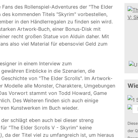
e Fans des Rollenspiel-Adventures der "The Elder
on des kommenden Titels "Skyrim" vorbestellen,
ember in den Händlerregalen zu finden sein wird.
tarken Artwork-Buch, einer Bonus-Disk mit
einer recht großen Statue von Alduin daher. Mit
ans also viel Material für ebensoviel Geld zum
esigner in einem Interview zum
gewähren Einblicke in die Szenarien, die
Geschichte von "The Elder Scrolls". Im Artwork-
Wie
er Modelle alle Monster, Charaktere, Umgebungen
. Das Vorwort stammt von Todd Howard, Game
lich. Des Weiteren finden sich auch einige
hren Kunstwerken im Buch wieder.
, der schlägt eben auch bei dieser streng
Diese
s für "The Elder Scrolls V - Skyrim" keine
der Q
n
), da der Titel viel zu umfangreich ist, um hieraus