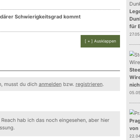
Leg
endärer Schwierigkeitsgrad kommt
Dunk
für 
27.0
[ + ] Ausklappen
Stee
Wire
, musst du dich
anmelden
bzw.
registrieren
.
nich
05.0
alo Reach hab ich das noch eingesehen, aber hier
Prag
assung.
von
22.0