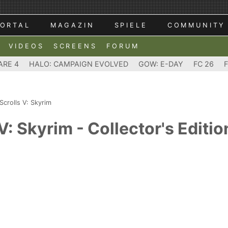
ORTAL
MAGAZIN
SPIELE
COMMUNITY
VIDEOS
SCREENS
FORUM
ARE 4
HALO: CAMPAIGN EVOLVED
GOW: E-DAY
FC 26
Scrolls V: Skyrim
V: Skyrim - Collector's Editio