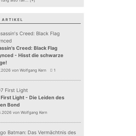
tung also fair
...
[+]
 ARTIKEL
ssin's Creed: Black Flag
nced - Hisst die schwarze
ge!
7.2026
von Wolfgang Kern
1
First Light - Die Leiden des
gen Bond
6.2026
von Wolfgang Kern