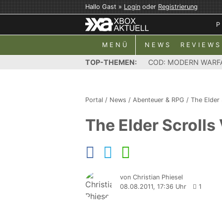
Hallo Gast »
Login
oder
Registrierung
P
MENÜ
NEWS
REVIEWS
TOP-THEMEN:
COD: MODERN WARF
Portal
/
News
/
Abenteuer & RPG
/
The Elder 
The Elder Scrolls 
von Christian Phiesel
08.08.2011, 17:36 Uhr
1