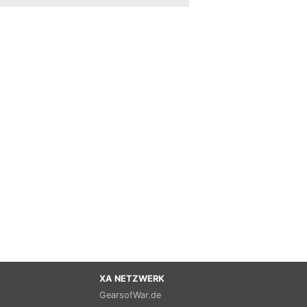
XA NETZWERK
GearsofWar.de