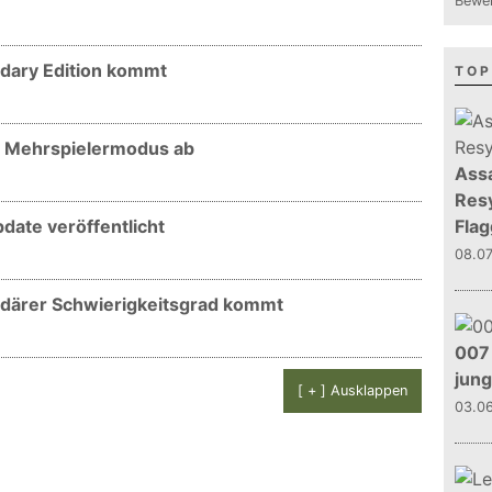
Bewer
ndary Edition kommt
TOP
nt Mehrspielermodus ab
Assa
Resy
pdate veröffentlicht
Flag
08.0
endärer Schwierigkeitsgrad kommt
007 
jun
[ + ] Ausklappen
03.0