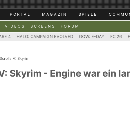
PORTAL
MAGAZIN
SPIELE
COMMU
VIDEOS
SCREENS
FORUM
ARE 4
HALO: CAMPAIGN EVOLVED
GOW: E-DAY
FC 26
Scrolls V: Skyrim
 V: Skyrim - Engine war ein la