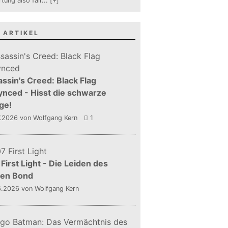
tung also fair
...
[+]
 ARTIKEL
ssin's Creed: Black Flag
nced - Hisst die schwarze
ge!
7.2026
von Wolfgang Kern
1
First Light - Die Leiden des
gen Bond
6.2026
von Wolfgang Kern