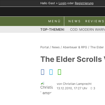
Hallo Gast »
Login
oder
Registrierung
MENÜ
NEWS
REVIEWS
TOP-THEMEN:
COD: MODERN WARF
Portal
/
News
/
Abenteuer & RPG
/
The Elder 
The Elder Scrolls
von Christian Lamprecht
13.12.2010, 17:27 Uhr
3