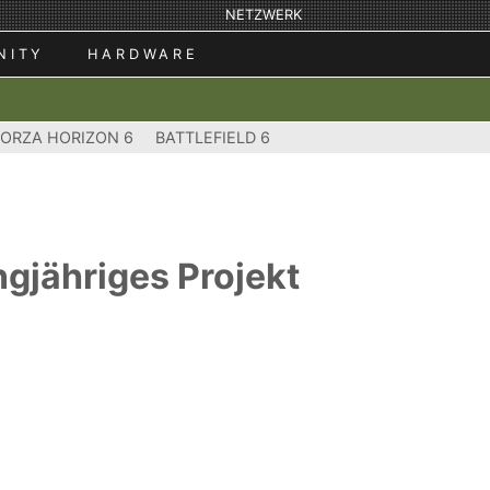
NETZWERK
NITY
HARDWARE
FORZA HORIZON 6
BATTLEFIELD 6
ngjähriges Projekt