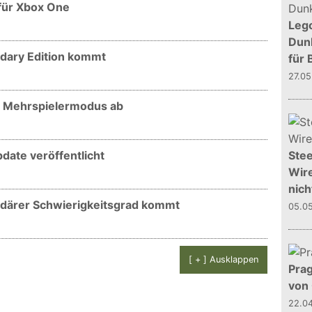
 für Xbox One
Leg
Dunk
ndary Edition kommt
für 
27.0
nt Mehrspielermodus ab
pdate veröffentlicht
Stee
Wire
nich
endärer Schwierigkeitsgrad kommt
05.0
[ + ] Ausklappen
Prag
von
22.0