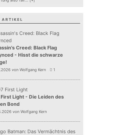
tung also fair
...
[+]
 ARTIKEL
ssin's Creed: Black Flag
nced - Hisst die schwarze
ge!
7.2026
von Wolfgang Kern
1
First Light - Die Leiden des
gen Bond
6.2026
von Wolfgang Kern