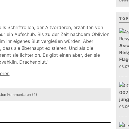
Bewer
TOP
olls Schriftrollen, der Altvorderen, erzählten von
nur ein Aufschub. Bis zu der Zeit nachdem Oblivion
im ihr eigenes Blut vergießen würden. Aber
Assa
 dass sie überhaupt existieren. Und als die
Resy
nnt sie lichterloh. Es gibt einen aber, den sie
Flag
ovahkiin. Drachenblut."
08.0
ieren
007 
den Kommentaren (2)
jun
03.0