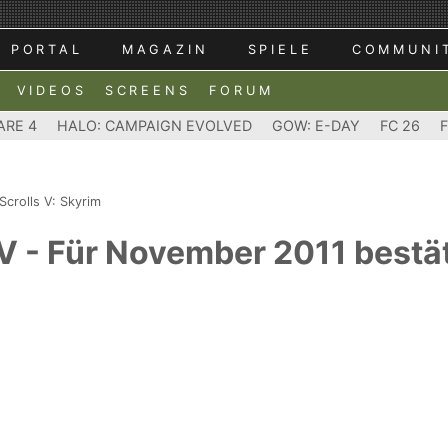
PORTAL
MAGAZIN
SPIELE
COMMUNI
VIDEOS
SCREENS
FORUM
ARE 4
HALO: CAMPAIGN EVOLVED
GOW: E-DAY
FC 26
Scrolls V: Skyrim
 V - Für November 2011 bestä