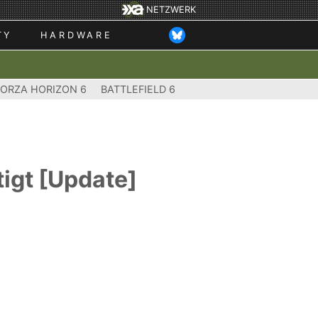
NETZWERK
TY
HARDWARE
FORZA HORIZON 6
BATTLEFIELD 6
tigt [Update]