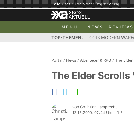
Hallo Gast »
Login
oder
Registrierung
MENÜ
NEWS
REVIEWS
TOP-THEMEN:
COD: MODERN WARF
Portal
/
News
/
Abenteuer & RPG
/
The Elder 
The Elder Scrolls
von Christian Lamprecht
12.12.2010, 02:44 Uhr
2