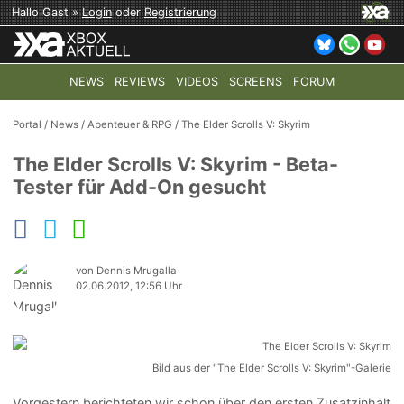
Hallo Gast »
Login
oder
Registrierung
NEWS
REVIEWS
VIDEOS
SCREENS
FORUM
TOP-THEMEN:
COD: MODERN WARFARE 4
HALO: CAMPAI
Portal
/
News
/
Abenteuer & RPG
/
The Elder Scrolls V: Skyrim
The Elder Scrolls V: Skyrim - Beta-
Tester für Add-On gesucht
von Dennis Mrugalla
02.06.2012, 12:56 Uhr
Bild aus der "The Elder Scrolls V: Skyrim"-Galerie
Vorgestern berichteten wir schon über den ersten Zusatzinhalt