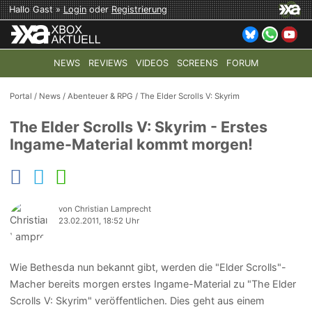
Hallo Gast »
Login
oder
Registrierung
NEWS
REVIEWS
VIDEOS
SCREENS
FORUM
TOP-THEMEN:
COD: MODERN WARFARE 4
HALO: CAMPAI
Portal
/
News
/
Abenteuer & RPG
/
The Elder Scrolls V: Skyrim
The Elder Scrolls V: Skyrim - Erstes
Ingame-Material kommt morgen!
von Christian Lamprecht
23.02.2011, 18:52 Uhr
Wie Bethesda nun bekannt gibt, werden die "Elder Scrolls"-
Macher bereits morgen erstes Ingame-Material zu "The Elder
Scrolls V: Skyrim" veröffentlichen. Dies geht aus einem