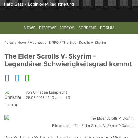
Hallo Gast »
Login
oder
Registrierung
NEWS
REVIEWS
VIDEOS
SCREENS
FORUM
TOP-THEMEN:
COD: MODERN WARFARE 4
HALO: CAMPAI
Portal
/
News
/
Abenteuer & RPG
/
The Elder Scrolls V: Skyrim
The Elder Scrolls V: Skyrim -
Legendärer Schwierigkeitsgrad kommt
von Christian Lamprecht
25.03.2013, 11:13 Uhr
3
Bild aus der "The Elder Scrolls V: Skyrim"-Galerie
Wie Bethesda Softworks bereits in der vergangenen Woche