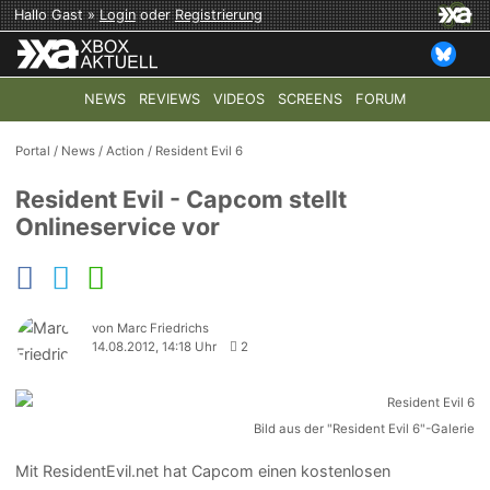
Hallo Gast »
Login
oder
Registrierung
NEWS
REVIEWS
VIDEOS
SCREENS
FORUM
TOP-THEMEN:
COD: MODERN WARFARE 4
HALO: CAMPAI
Portal
/
News
/
Action
/
Resident Evil 6
Resident Evil - Capcom stellt
Onlineservice vor
von Marc Friedrichs
14.08.2012, 14:18 Uhr
2
Bild aus der "Resident Evil 6"-Galerie
Mit ResidentEvil.net hat Capcom einen kostenlosen