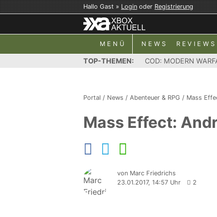
Hallo Gast »
Login
oder
Registrierung
MENÜ
NEWS
REVIEWS
TOP-THEMEN:
COD: MODERN WARF
Portal
/
News
/
Abenteuer & RPG
/
Mass Effe
Mass Effect: And
von Marc Friedrichs
23.01.2017, 14:57 Uhr
2