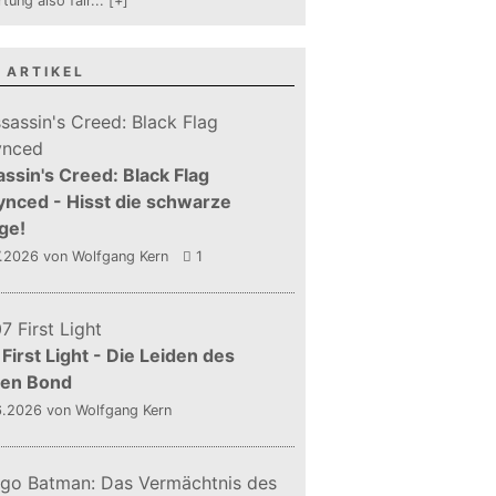
tung also fair
...
[+]
 ARTIKEL
ssin's Creed: Black Flag
nced - Hisst die schwarze
ge!
7.2026
von Wolfgang Kern
1
First Light - Die Leiden des
gen Bond
6.2026
von Wolfgang Kern