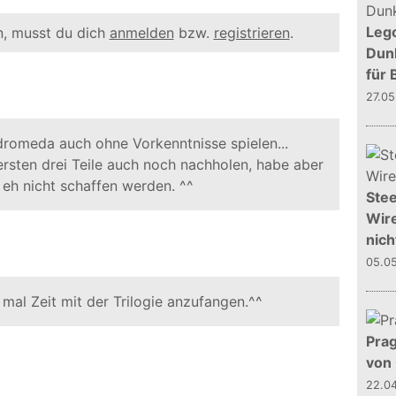
Leg
, musst du dich
anmelden
bzw.
registrieren
.
Dunk
für 
27.0
omeda auch ohne Vorkenntnisse spielen...
 ersten drei Teile auch noch nachholen, habe aber
 eh nicht schaffen werden. ^^
Stee
Wire
nich
05.0
al Zeit mit der Trilogie anzufangen.^^
Prag
von
22.0