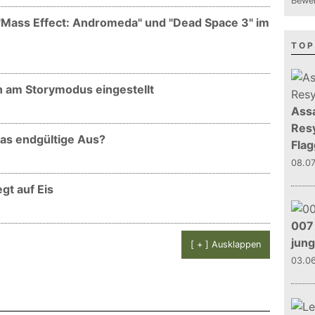
Bewer
Mass Effect: Andromeda" und "Dead Space 3" im
TOP
n am Storymodus eingestellt
Assa
Resy
das endgültige Aus?
Flag
08.0
gt auf Eis
007 
jun
[ + ] Ausklappen
03.0