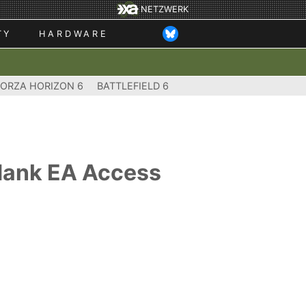
NETZWERK
TY
HARDWARE
FORZA HORIZON 6
BATTLEFIELD 6
 dank EA Access