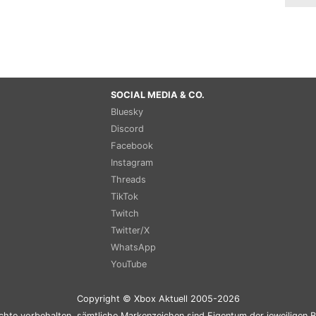
SOCIAL MEDIA & CO.
Bluesky
Discord
Facebook
Instagram
Threads
TikTok
Twitch
Twitter/X
WhatsApp
YouTube
Copyright © Xbox Aktuell 2005-2026
chte vorbehalten, sämtliche Markenzeichen sind Eigentum der jeweiligen B