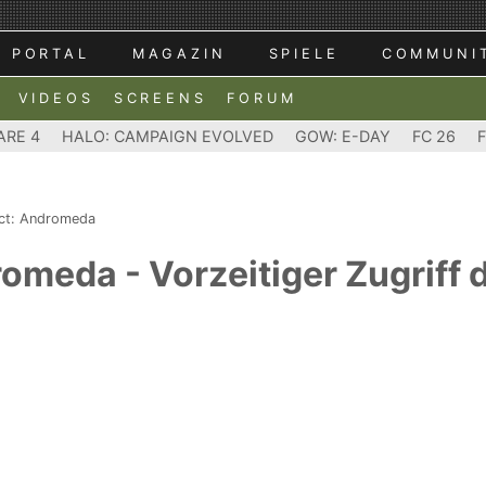
PORTAL
MAGAZIN
SPIELE
COMMUNI
VIDEOS
SCREENS
FORUM
ARE 4
HALO: CAMPAIGN EVOLVED
GOW: E-DAY
FC 26
ct: Andromeda
romeda - Vorzeitiger Zugriff