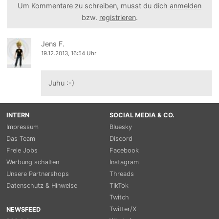
Um Kommentare zu schreiben, musst du dich
anmelden
bzw.
registrieren
.
Jens F.
19.12.2013, 16:54 Uhr
Juhu :-)
INTERN
SOCIAL MEDIA & CO.
Impressum
Bluesky
Das Team
Discord
Freie Jobs
Facebook
Werbung schalten
Instagram
Unsere Partnershops
Threads
Datenschutz & Hinweise
TikTok
Twitch
Twitter/X
NEWSFEED