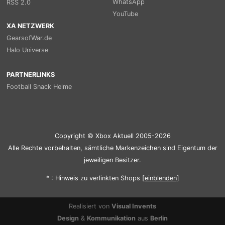
WhatsApp
RSS 2.0
YouTube
XA NETZWERK
GearsofWar.de
Halo Universe
PARTNERLINKS
Football Snack Helme
Copyright © Xbox Aktuell 2005-2026
Alle Rechte vorbehalten, sämtliche Markenzeichen sind Eigentum der
jeweiligen Besitzer.
* : Hinweis zu verlinkten Shops [
ein
blenden
]
Realisiert von
Visual Invents
Design
&
Kommunikation
aus
Berlin