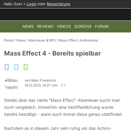
Hallo Gast »
Login
oder
Registrierung
NEWS
REVIEWS
VIDEOS
SCREENS
FORUM
TOP-THEMEN:
COD: MODERN WARFARE 4
HALO: CAMPAI
Portal
/
News
/
Abenteuer & RPG
/
Mass Effect: Andromeda
Mass Effect 4 - Bereits spielbar
von Marc Friedrichs
19.12.2013, 14:27 Uhr
1
Details über das vierte "Mass Effect"-Abenteuer sucht man
noch vergeblich. Immerhin: eine Veröffentlichung wurde
bereits bestätigt - wann auch immer diese genau stattfindet.
Nachdem es in diesem Jahr sehr ruhig um das Action-